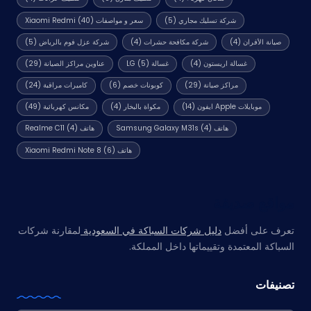
شركة تسليك مجاري
(5)
سعر و مواصفات Xiaomi Redmi
(40)
صيانة الأفران
(4)
شركة مكافحة حشرات
(4)
شركة عزل فوم بالرياض
(5)
غسالة اريستون
(4)
غسالة LG
(5)
عناوين مراكز الصيانة
(29)
مراكز صيانة
(29)
كوبونات خصم
(6)
كاميرات مراقبة
(24)
موبايلات Apple ايفون
(14)
مكواة بالبخار
(4)
مكانس كهربائية
(49)
هاتف Samsung Galaxy M31s
(4)
هاتف Realme C11
(4)
هاتف Xiaomi Redmi Note 8
(6)
مواقع صديقة
تعرف على أفضل
دليل شركات السباكة في السعودية
لمقارنة شركات
السباكة المعتمدة وتقييماتها داخل المملكة.
تصنيفات