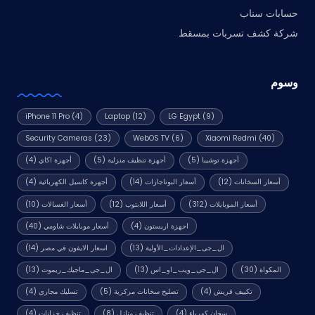
حسابات سناب
شركة كشف تسربات بمسقط
وسوم
iPhone 11 Pro
(4)
Laptop
(12)
LG Egypt
(9)
Security Cameras
(23)
WebOS TV
(6)
Xiaomi Redmi
(40)
أجهزة توشيبا
(5)
أجهزة تنظيف منزلية
(5)
أجهزة اكاي
(4)
أسعار السخانات
(12)
أسعار البوتاجازات
(14)
أجهزة كاسيل الكهربائية
(4)
أسعار الموبايلات
(312)
أسعار اللابتوب
(12)
أسعار الغسالات
(10)
اجهزة اريستون
(4)
أسعار موبايلات شاومي
(40)
ال_جى_الإعدادات_الأولية
(13)
اسعار الايفون في مصر
(14)
المكواة
(30)
ال_جى_ويب_او_اس
(13)
ال_جى_ماجيك_ريموت
(13)
تكييف فريش
(4)
تصليح سخانات مركزية
(5)
تسليك مجاري
(4)
سخان كهرباء
(4)
تنظيف منازل
(8)
تنظيف خزانات
(4)