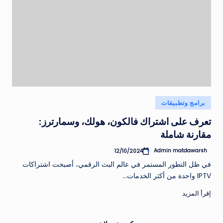
نُشر
برامج وتطبيقات
في
تعرف على اشتراك فالكون، هولك، وسمارترز:
مقارنة شاملة
Admin matdawarsh
12/10/2024
تمّ
النشر
في ظل التطور المستمر في عالم البث الرقمي، أصبحت اشتراكات
بواسطة
IPTV واحدة من أكثر الخدمات…
إقرأ المزيد