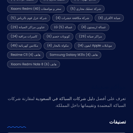
شركة تسليك مجاري
(5)
سعر و مواصفات Xiaomi Redmi
(40)
صيانة الأفران
(4)
شركة مكافحة حشرات
(4)
شركة عزل فوم بالرياض
(5)
غسالة اريستون
(4)
غسالة LG
(5)
عناوين مراكز الصيانة
(29)
مراكز صيانة
(29)
كوبونات خصم
(6)
كاميرات مراقبة
(24)
موبايلات Apple ايفون
(14)
مكواة بالبخار
(4)
مكانس كهربائية
(49)
هاتف Samsung Galaxy M31s
(4)
هاتف Realme C11
(4)
هاتف Xiaomi Redmi Note 8
(6)
مواقع صديقة
تعرف على أفضل
دليل شركات السباكة في السعودية
لمقارنة شركات
السباكة المعتمدة وتقييماتها داخل المملكة.
تصنيفات