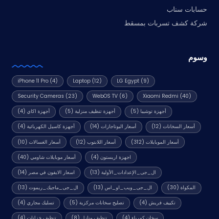
حسابات سناب
شركة كشف تسربات بمسقط
وسوم
iPhone 11 Pro
(4)
Laptop
(12)
LG Egypt
(9)
Security Cameras
(23)
WebOS TV
(6)
Xiaomi Redmi
(40)
أجهزة توشيبا
(5)
أجهزة تنظيف منزلية
(5)
أجهزة اكاي
(4)
أسعار السخانات
(12)
أسعار البوتاجازات
(14)
أجهزة كاسيل الكهربائية
(4)
أسعار الموبايلات
(312)
أسعار اللابتوب
(12)
أسعار الغسالات
(10)
اجهزة اريستون
(4)
أسعار موبايلات شاومي
(40)
ال_جى_الإعدادات_الأولية
(13)
اسعار الايفون في مصر
(14)
المكواة
(30)
ال_جى_ويب_او_اس
(13)
ال_جى_ماجيك_ريموت
(13)
تكييف فريش
(4)
تصليح سخانات مركزية
(5)
تسليك مجاري
(4)
سخان كهرباء
(4)
تنظيف منازل
(8)
تنظيف خزانات
(4)