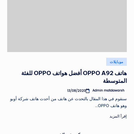
نُشر
موبايلات
في
هاتف OPPO A92 أفضل هواتف OPPO للفئة
المتوسطة
Admin matdawarsh
13/08/2020
تمّ
النشر
سنقوم في هذا المقال بالتحدث عن هاتف من أحدث هاتف شركة أوبو
بواسطة
وهو هاتف OPPO…
إقرأ المزيد