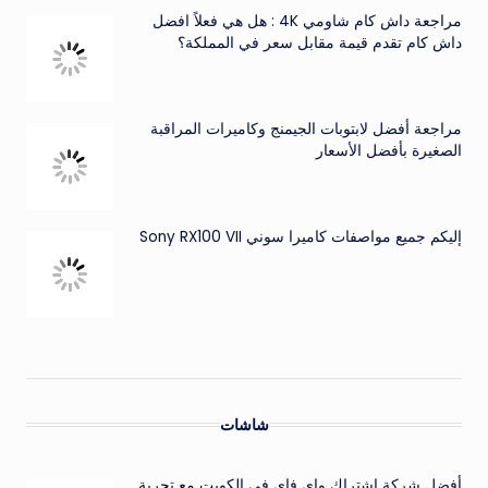
مراجعة داش كام شاومي 4K : هل هي فعلاً افضل
داش كام تقدم قيمة مقابل سعر في المملكة؟
مراجعة أفضل لابتوبات الجيمنج وكاميرات المراقبة
الصغيرة بأفضل الأسعار
إليكم جميع مواصفات كاميرا سوني Sony RX100 VII
شاشات
أفضل شركة اشتراك واي فاي في الكويت مع تجربة