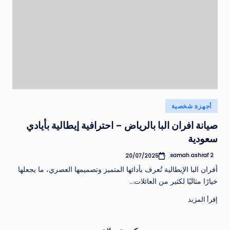
نُشر
أجهزة شخصية
في
صيانة افران البا بالرياض – احترافية إيطالية بأيادي
سعودية
samah ashraf 2
20/07/2025
تمّ
النشر
أفران البا الإيطالية تُعرف بأدائها المتميز وتصميمها العصري، ما يجعلها
بواسطة
خيارًا مثاليًا لكثير من العائلات…
إقرأ المزيد