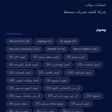
حسابات سناب
شركة كشف تسربات بمسقط
وسوم
iPhone 11 Pro
(4)
Laptop
(12)
LG Egypt
(9)
Security Cameras
(23)
WebOS TV
(6)
Xiaomi Redmi
(40)
أجهزة توشيبا
(5)
أجهزة تنظيف منزلية
(5)
أجهزة اكاي
(4)
أسعار السخانات
(12)
أسعار البوتاجازات
(14)
أجهزة كاسيل الكهربائية
(4)
أسعار الموبايلات
(312)
أسعار اللابتوب
(12)
أسعار الغسالات
(10)
اجهزة اريستون
(4)
أسعار موبايلات شاومي
(40)
ال_جى_الإعدادات_الأولية
(13)
اسعار الايفون في مصر
(14)
المكواة
(30)
ال_جى_ويب_او_اس
(13)
ال_جى_ماجيك_ريموت
(13)
تكييف فريش
(4)
تصليح سخانات مركزية
(5)
تسليك مجاري
(4)
سخان كهرباء
(4)
تنظيف منازل
(8)
تنظيف خزانات
(4)