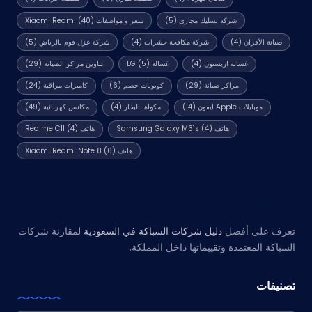
شركة تسليك مجاري
(5)
سعر و مواصفات Xiaomi Redmi
(40)
صيانة الأفران
(4)
شركة مكافحة حشرات
(4)
شركة عزل فوم بالرياض
(5)
غسالة اريستون
(4)
غسالة LG
(5)
عناوين مراكز الصيانة
(29)
مراكز صيانة
(29)
كوبونات خصم
(6)
كاميرات مراقبة
(24)
موبايلات Apple ايفون
(14)
مكواة بالبخار
(4)
مكانس كهربائية
(49)
هاتف Samsung Galaxy M31s
(4)
هاتف Realme C11
(4)
هاتف Xiaomi Redmi Note 8
(6)
مواقع صديقة
تعرف على أفضل
دليل شركات السباكة في السعودية
لمقارنة شركات
السباكة المعتمدة وتقييماتها داخل المملكة.
تصنيفات