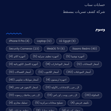
حسابات سناب
شركة كشف تسربات بمسقط
وسوم
iPhone 11 Pro
(4)
Laptop
(12)
LG Egypt
(9)
Security Cameras
(23)
WebOS TV
(6)
Xiaomi Redmi
(40)
أجهزة توشيبا
(5)
أجهزة تنظيف منزلية
(5)
أجهزة اكاي
(4)
أسعار السخانات
(12)
أسعار البوتاجازات
(14)
أجهزة كاسيل الكهربائية
(4)
أسعار الموبايلات
(312)
أسعار اللابتوب
(12)
أسعار الغسالات
(10)
اجهزة اريستون
(4)
أسعار موبايلات شاومي
(40)
ال_جى_الإعدادات_الأولية
(13)
اسعار الايفون في مصر
(14)
المكواة
(30)
ال_جى_ويب_او_اس
(13)
ال_جى_ماجيك_ريموت
(13)
تكييف فريش
(4)
تصليح سخانات مركزية
(5)
تسليك مجاري
(4)
سخان كهرباء
(4)
تنظيف منازل
(8)
تنظيف خزانات
(4)