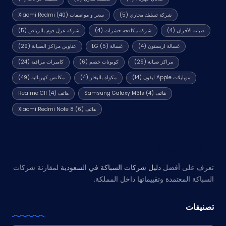
شركة تسليك مجاري
(5)
سعر و مواصفات Xiaomi Redmi
(40)
صيانة الأفران
(4)
شركة مكافحة حشرات
(4)
شركة عزل فوم بالرياض
(5)
غسالة اريستون
(4)
غسالة LG
(5)
عناوين مراكز الصيانة
(29)
مراكز صيانة
(29)
كوبونات خصم
(6)
كاميرات مراقبة
(24)
موبايلات Apple ايفون
(14)
مكواة بالبخار
(4)
مكانس كهربائية
(49)
هاتف Samsung Galaxy M31s
(4)
هاتف Realme C11
(4)
هاتف Xiaomi Redmi Note 8
(6)
مواقع صديقة
تعرف على أفضل
دليل شركات السباكة في السعودية
لمقارنة شركات
السباكة المعتمدة وتقييماتها داخل المملكة.
تصنيفات