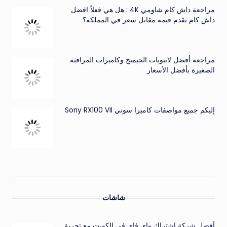
مراجعة داش كام شاومي 4K : هل هي فعلاً افضل
داش كام تقدم قيمة مقابل سعر في المملكة؟
مراجعة أفضل لابتوبات الجيمنج وكاميرات المراقبة
الصغيرة بأفضل الأسعار
إليكم جميع مواصفات كاميرا سوني Sony RX100 VII
شاشات
أفضل شركة اشتراك واي فاي في الكويت مع تجربة