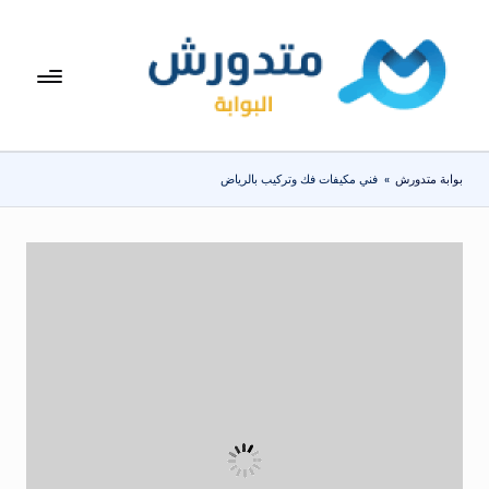
لتجاوز
لى
بوا
تعرف
لمحتوى
على
بة
اسعار
مت
الاجهزة
بوابة متدورش
»
فني مكيفات فك وتركيب بالرياض
المنزلية
دو
والموبايلات
ر
يومياً
ش