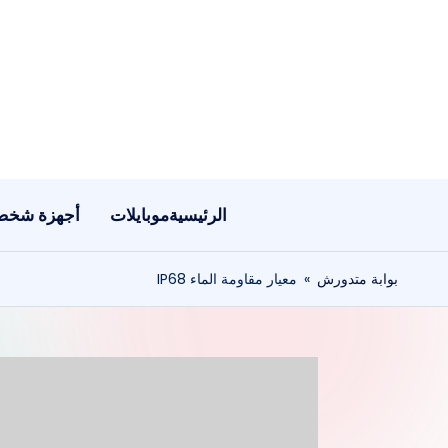
لتجاوز
لى
لمحتوى
الرئيسية
موبايلات
أجهزة شخص
بوابة متدورش
»
معيار مقاومة الماء IP68