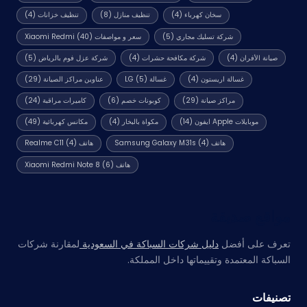
سخان كهرباء
(4)
تنظيف منازل
(8)
تنظيف خزانات
(4)
شركة تسليك مجاري
(5)
سعر و مواصفات Xiaomi Redmi
(40)
صيانة الأفران
(4)
شركة مكافحة حشرات
(4)
شركة عزل فوم بالرياض
(5)
غسالة اريستون
(4)
غسالة LG
(5)
عناوين مراكز الصيانة
(29)
مراكز صيانة
(29)
كوبونات خصم
(6)
كاميرات مراقبة
(24)
موبايلات Apple ايفون
(14)
مكواة بالبخار
(4)
مكانس كهربائية
(49)
هاتف Samsung Galaxy M31s
(4)
هاتف Realme C11
(4)
هاتف Xiaomi Redmi Note 8
(6)
مواقع صديقة
تعرف على أفضل
دليل شركات السباكة في السعودية
لمقارنة شركات
السباكة المعتمدة وتقييماتها داخل المملكة.
تصنيفات