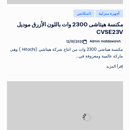
نُشر
أجهزة منزلية
المكانس
في
مكنسة هيتاشى 2300 وات باللون الأزرق موديل
CVSE23V
Admin matdawarsh
12/01/2020
تمّ
النشر
مكنسة هيتاشى 2300 وات من انتاج شركة هيتاشي (Hitachi ) وهى
بواسطة
ماركة عالمية ومعروفة في…
إقرأ المزيد