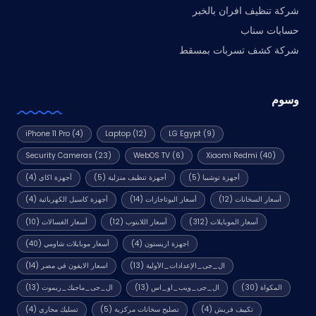
شركة تنظيف افران بالخبر
حسابات سناب
شركة كشف تسربات بمسقط
وسوم
iPhone 11 Pro
(4)
Laptop
(12)
LG Egypt
(9)
Security Cameras
(23)
WebOS TV
(6)
Xiaomi Redmi
(40)
أجهزة توشيبا
(5)
أجهزة تنظيف منزلية
(5)
أجهزة اكاي
(4)
أسعار السخانات
(12)
أسعار البوتاجازات
(14)
أجهزة كاسيل الكهربائية
(4)
أسعار الموبايلات
(312)
أسعار اللابتوب
(12)
أسعار الغسالات
(10)
اجهزة اريستون
(4)
أسعار موبايلات شاومي
(40)
ال_جى_الإعدادات_الأولية
(13)
اسعار الايفون في مصر
(14)
المكواة
(30)
ال_جى_ويب_او_اس
(13)
ال_جى_ماجيك_ريموت
(13)
تكييف فريش
(4)
تصليح سخانات مركزية
(5)
تسليك مجاري
(4)