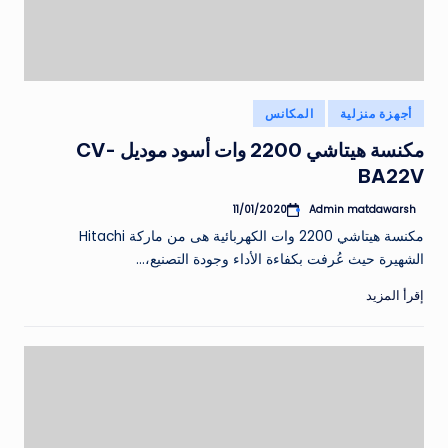
نُشر
أجهزة منزلية
المكانس
في
مكنسة هيتاشي 2200 وات أسود موديل CV-
BA22V
Admin matdawarsh
11/01/2020
تمّ
النشر
مكنسة هيتاشي 2200 وات الكهربائية هى من ماركة Hitachi
بواسطة
الشهيرة حيث عُرفت بكفاءة الأداء وجودة التصنيع،…
إقرأ المزيد