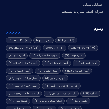
حسابات سناب
شركة كشف تسربات بمسقط
وسوم
iPhone 11 Pro
(4)
Laptop
(12)
LG Egypt
(9)
Security Cameras
(23)
WebOS TV
(6)
Xiaomi Redmi
(40)
أجهزة توشيبا
(5)
أجهزة تنظيف منزلية
(5)
أجهزة اكاي
(4)
أسعار السخانات
(12)
أسعار البوتاجازات
(14)
أجهزة كاسيل الكهربائية
(4)
أسعار الموبايلات
(312)
أسعار اللابتوب
(12)
أسعار الغسالات
(10)
اجهزة اريستون
(4)
أسعار موبايلات شاومي
(40)
ال_جى_الإعدادات_الأولية
(13)
اسعار الايفون في مصر
(14)
المكواة
(30)
ال_جى_ويب_او_اس
(13)
ال_جى_ماجيك_ريموت
(13)
تكييف فريش
(4)
تصليح سخانات مركزية
(5)
تسليك مجاري
(4)
سخان كهرباء
(4)
تنظيف منازل
(8)
تنظيف خزانات
(4)