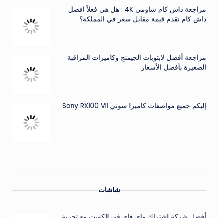
مراجعة داش كام شاومي 4K : هل هي فعلاً افضل
داش كام تقدم قيمة مقابل سعر في المملكة؟
مراجعة أفضل لابتوبات الجيمنج وكاميرات المراقبة
الصغيرة بأفضل الأسعار
إليكم جميع مواصفات كاميرا سوني Sony RX100 VII
شاشات
أفضل شركة اشتراك واي فاي في الكويت مع تجربة