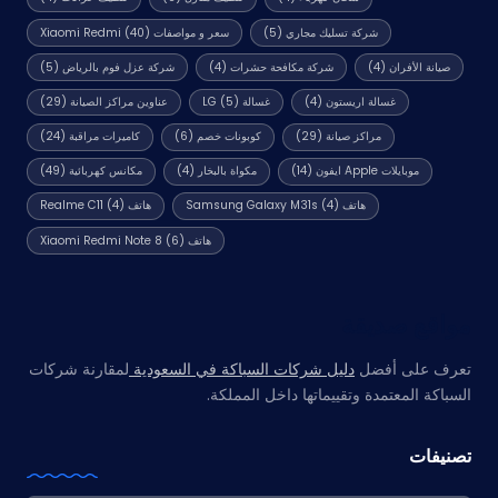
شركة تسليك مجاري
(5)
سعر و مواصفات Xiaomi Redmi
(40)
صيانة الأفران
(4)
شركة مكافحة حشرات
(4)
شركة عزل فوم بالرياض
(5)
غسالة اريستون
(4)
غسالة LG
(5)
عناوين مراكز الصيانة
(29)
مراكز صيانة
(29)
كوبونات خصم
(6)
كاميرات مراقبة
(24)
موبايلات Apple ايفون
(14)
مكواة بالبخار
(4)
مكانس كهربائية
(49)
هاتف Samsung Galaxy M31s
(4)
هاتف Realme C11
(4)
هاتف Xiaomi Redmi Note 8
(6)
مواقع صديقة
تعرف على أفضل
دليل شركات السباكة في السعودية
لمقارنة شركات
السباكة المعتمدة وتقييماتها داخل المملكة.
تصنيفات