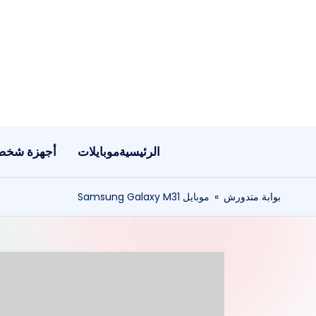
لتجاوز
لى
لمحتوى
الرئيسية
موبايلات
أجهزة شخص
بوابة متدورش
»
موبايل Samsung Galaxy M31