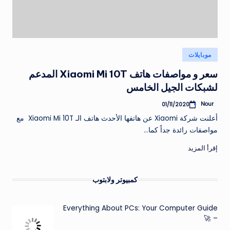
نُشر
موبايلات
في
سعر و مواصفات هاتف Xiaomi Mi 10T المدعم
لشبكات الجيل الخامس
Nour
01/11/2020
تمّ
النشر
أعلنت شركة Xiaomi عن هاتفها الأحدث هاتف الـ Xiaomi Mi 10T مع
بواسطة
مواصفات رائدة جداً كما…
إقرأ المزيد
كمبيوتر ولابتوب
Everything About PCs: Your Computer Guide
– 🚀