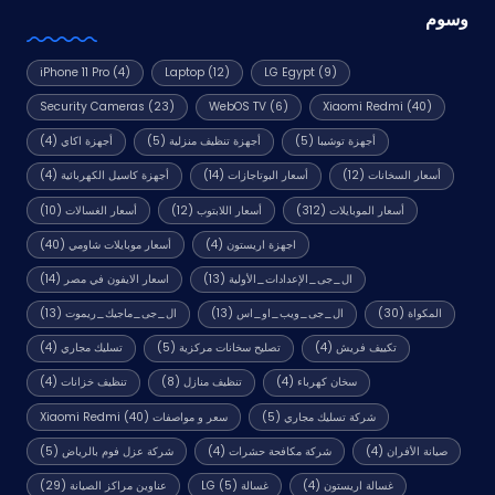
وسوم
iPhone 11 Pro
(4)
Laptop
(12)
LG Egypt
(9)
Security Cameras
(23)
WebOS TV
(6)
Xiaomi Redmi
(40)
أجهزة توشيبا
(5)
أجهزة تنظيف منزلية
(5)
أجهزة اكاي
(4)
أسعار السخانات
(12)
أسعار البوتاجازات
(14)
أجهزة كاسيل الكهربائية
(4)
أسعار الموبايلات
(312)
أسعار اللابتوب
(12)
أسعار الغسالات
(10)
اجهزة اريستون
(4)
أسعار موبايلات شاومي
(40)
ال_جى_الإعدادات_الأولية
(13)
اسعار الايفون في مصر
(14)
المكواة
(30)
ال_جى_ويب_او_اس
(13)
ال_جى_ماجيك_ريموت
(13)
تكييف فريش
(4)
تصليح سخانات مركزية
(5)
تسليك مجاري
(4)
سخان كهرباء
(4)
تنظيف منازل
(8)
تنظيف خزانات
(4)
شركة تسليك مجاري
(5)
سعر و مواصفات Xiaomi Redmi
(40)
صيانة الأفران
(4)
شركة مكافحة حشرات
(4)
شركة عزل فوم بالرياض
(5)
غسالة اريستون
(4)
غسالة LG
(5)
عناوين مراكز الصيانة
(29)