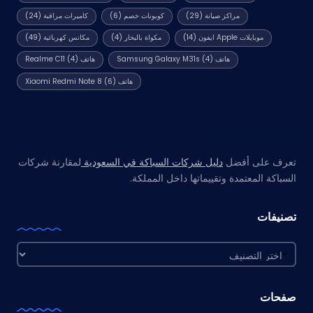
مراكز صيانة
(29)
كوبونات خصم
(6)
كاميرات مراقبة
(24)
موبايلات Apple ايفون
(14)
مكواة بالبخار
(4)
مكانس كهربائية
(49)
هاتف Samsung Galaxy M31s
(4)
هاتف Realme C11
(4)
هاتف Xiaomi Redmi Note 8
(6)
مواقع صديقة
تعرف على أفضل
دليل شركات السباكة في السعودية
لمقارنة شركات
السباكة المعتمدة وتقييماتها داخل المملكة.
تصنيفات
تصنيفات
صفحات