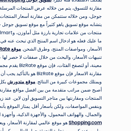
مقارنة للتسوق، يتم من خلاله عرض المنتجات المرسلة 
جوجل، ومن خلاله ستتمكن من مقارنة أسعار المنتجات بي
يتشابه موقع تسويق ياهو كثيراً مع موقع تسويق جوجل 
ما عليك فعله هو ادخال اسم المنتج الذي تبحث عنه ف
الأسعار، ومواصفات المنتج، وطرق الشحن.
موقع
zRate
تنبيهات الأسعار، والبحث من خلال صفقات لا حصر لها 
معينة، أو لتصف
مقارنة الاسعار فإن موقع e
ويمتلك مجموعات كبيرة من النتائج.
موقع متدورش
بكل 
أصبح ضمن مراتب متقدمة من بين افضل مواقع مقارنة 
المنتجات ومقارنتها بين متاجر التسويق أون لاين. عند 
وبنفس المواصفات، ولكن بأسعار أقل. يمتاز الموقع بأن
والجمال، والهواتف المحمول، والأجهزة الذكية، وأجهزة ا
Shopping.com
بها من عدد كبير من تجارة التجزئة حول العالم. يمكن أن