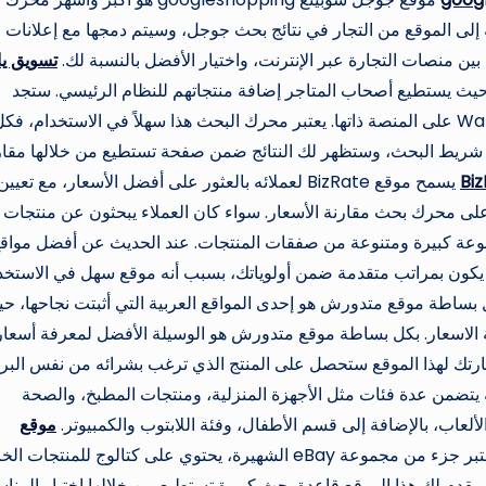
إلى الموقع من التجار في نتائج بحث جوجل، وسيتم دمجها مع إعلانات
ن منصات التجارة عبر الإنترنت، واختيار الأفضل بالنسبة لك.
تسويق يا
حيث يستطيع أصحاب المتاجر إضافة منتجاتهم للنظام الرئيسي. ستجد
منتجات من علامات تجارية بارزة مثل أماوزن، وWalmart على المنصة ذاتها. يعتبر محرك البحث هذا سهلاً في الاستخدام، فك
ي شريط البحث، وستظهر لك النتائج ضمن صفحة تستطيع من خلالها مقار
Bi
يسمح موقع BizRate لعملائه بالعثور على أفضل الأسعار، مع تعيين
على محرك بحث مقارنة الأسعار. سواء كان العملاء يبحثون عن منتجات
ح الفئات، فإن موقع BizRate يقدم مجموعة كبيرة ومتنوعة من صفقات المنتجات. عند الحديث عن أفضل مواق
BizRat هو بالتأكيد يجب أن يكون بمراتب متقدمة ضمن أولوياتك، بسبب أنه موقع سهل في الاستخ
بساطة موقع متدورش هو إحدى المواقع العربية التي أثبتت نجاحها، ح
الاسعار. بكل بساطة موقع متدورش هو الوسيلة الأفضل لمعرفة أسعار
زيارتك لهذا الموقع ستحصل على المنتج الذي ترغب بشرائه من نفس البرا
ه يتضمن عدة فئات مثل الأجهزة المنزلية، ومنتجات المطبخ، والصحة
لألعاب، بالإضافة إلى قسم الأطفال، وفئة اللابتوب والكمبيوتر.
موقع
هو موقع عالمي لمقارنة الأسعار، ويعتبر جزء من مجموعة eBay الشهيرة، يحتوي على كتالوج للمنتجا
 يقدم لك هذا الموقع قاعدة بحث كبيرة تستطيع من خلالها اختيار المناس