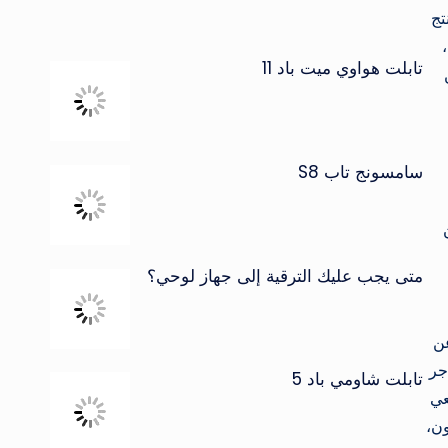
تج
تابلت هواوي ميت باد 11
سامسونج تاب S8
متى يجب عليك الترقية إلى جهاز لوحي؟
عن
جر
تابلت شاومي باد 5
عي
ون،