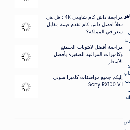
هو
مراجعة داش كام شاومي 4K : هل هي
فعلاً افضل داش كام تقدم قيمة مقابل
سعر في المملكة؟
ل
نة
مراجعة أفضل لابتوبات الجيمنج
وكاميرات المراقبة الصغيرة بأفضل
الأسعار
ع
دام،
إليكم جميع مواصفات كاميرا سوني
يث
Sony RX100 VII
ند
ت الخاص
بة