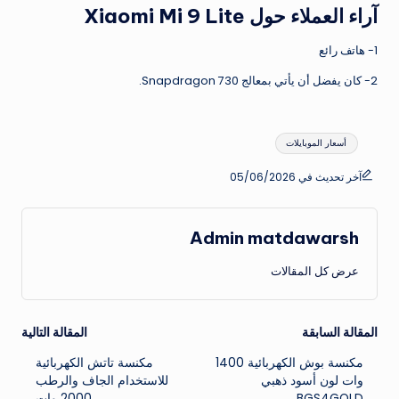
آراء العملاء حول Xiaomi Mi 9 Lite
1- هاتف رائع
2- كان يفضل أن يأتي بمعالج Snapdragon 730.
العلامات:
أسعار الموبايلات
آخر تحديث في 05/06/2026
Admin matdawarsh
عرض كل المقالات
تصفّح
المقالة السابقة
المقالة التالية
مكنسة بوش الكهربائية 1400
مكنسة تاتش الكهربائية
المقالات
وات لون أسود ذهبي
للاستخدام الجاف والرطب
BGS4GOLD
2000 وات