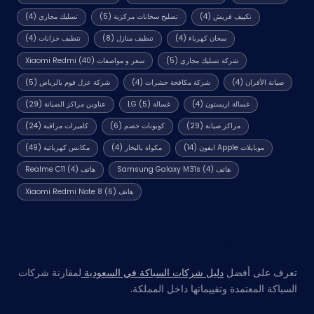
تكييف فريش
(4)
تصليح سخانات مركزية
(5)
تسليك مجاري
(4)
سخان كهرباء
(4)
تنظيف منازل
(8)
تنظيف خزانات
(4)
شركة تسليك مجاري
(5)
سعر و مواصفات Xiaomi Redmi
(40)
صيانة الأفران
(4)
شركة مكافحة حشرات
(4)
شركة عزل فوم بالرياض
(5)
غسالة اريستون
(4)
غسالة LG
(5)
عناوين مراكز الصيانة
(29)
مراكز صيانة
(29)
كوبونات خصم
(6)
كاميرات مراقبة
(24)
موبايلات Apple ايفون
(14)
مكواة بالبخار
(4)
مكانس كهربائية
(49)
هاتف Samsung Galaxy M31s
(4)
هاتف Realme C11
(4)
هاتف Xiaomi Redmi Note 8
(6)
مواقع صديقة
تعرف على أفضل
دليل شركات السباكة في السعودية
لمقارنة شركات
السباكة المعتمدة وتقييماتها داخل المملكة.