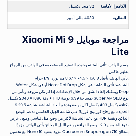
الكاميرا الأمامية
32 ميجا بكسيل
البطارية
4030 مللي أمبير
مراجعة موبايل Xiaomi Mi 9
Lite
جسم الهاتف: تأتي المتانة وجودة التصنيع المستخدمة في الهاتف من الزجاج
بظهر عاكس.
,يأتي الهاتف بأبعاد 156.8 × 74.5 × 8.67 مم بوزن 179 جرام.
الشاشة: تأتي الشاشة في شكل Notot Dot Drop أو في شكل Water
Drop ويمكنك إلغاء الشق من خلال الإعدادات إذا لم تكن مروحة وتأتي من
نوع Super AMOLED بمساحة 6.39 بوصة FHD + دقة 1080 × 2340 بكسل
بكثافة بكسل 403 بكسل لكل بوصة وتدعم أبعاد الشاشة. شاشة 19.5: 9
الجديدة مع زجاج كورنينج غوريلا على شاشة الجيل الخامس تدعم الوضع
الداكن وتقنية HDR مع دعم الشاشة لأكثر من وضع مثل قياسي وضع ، عرض
ضوء الشمس 2.0 ، وضع القراءة ووضع الليل.المعالج: يأتي الهاتف مزودًا
بمعالج Qualcomm Snapdragon 710 مزود بتقنية 10 Nano مع تحسين