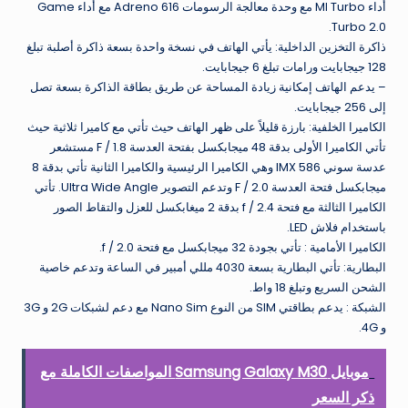
أداء MI Turbo مع وحدة معالجة الرسومات Adreno 616 مع أداء Game
Turbo 2.0.
ذاكرة التخزين الداخلية: يأتي الهاتف في نسخة واحدة بسعة ذاكرة أصلبة تبلغ
128 جيجابايت ورامات تبلغ 6 جيجابايت.
– يدعم الهاتف إمكانية زيادة المساحة عن طريق بطاقة الذاكرة بسعة تصل
إلى 256 جيجابايت.
الكاميرا الخلفية: بارزة قليلاً على ظهر الهاتف حيث تأتي مع كاميرا ثلاثية حيث
تأتي الكاميرا الأولى بدقة 48 ميجابكسل بفتحة العدسة F / 1.8 مستشعر
عدسة سوني IMX 586 وهي الكاميرا الرئيسية والكاميرا الثانية تأتي بدقة 8
ميجابكسل فتحة العدسة F / 2.0 وتدعم التصوير Ultra Wide Angle. تأتي
الكاميرا الثالثة مع فتحة f / 2.4 بدقة 2 ميغابكسل للعزل والتقاط الصور
باستخدام فلاش LED.
الكاميرا الأمامية : تأتي بجودة 32 ميجابكسل مع فتحة f / 2.0.
البطارية: تأتي البطارية بسعة 4030 مللي أمبير في الساعة وتدعم خاصية
الشحن السريع وتبلغ 18 واط.
الشبكة : يدعم بطاقتي SIM من النوع Nano Sim مع دعم لشبكات 2G و 3G
و 4G.
موبايل Samsung Galaxy M30 المواصفات الكاملة مع
ذكر السعر