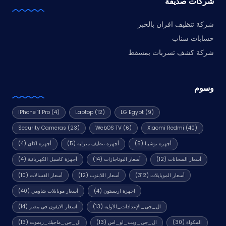
شركات صديقة
شركة تنظيف افران بالخبر
حسابات سناب
شركة كشف تسربات بمسقط
وسوم
iPhone 11 Pro
(4)
Laptop
(12)
LG Egypt
(9)
Security Cameras
(23)
WebOS TV
(6)
Xiaomi Redmi
(40)
أجهزة توشيبا
(5)
أجهزة تنظيف منزلية
(5)
أجهزة اكاي
(4)
أسعار السخانات
(12)
أسعار البوتاجازات
(14)
أجهزة كاسيل الكهربائية
(4)
أسعار الموبايلات
(312)
أسعار اللابتوب
(12)
أسعار الغسالات
(10)
اجهزة اريستون
(4)
أسعار موبايلات شاومي
(40)
ال_جى_الإعدادات_الأولية
(13)
اسعار الايفون في مصر
(14)
المكواة
(30)
ال_جى_ويب_او_اس
(13)
ال_جى_ماجيك_ريموت
(13)