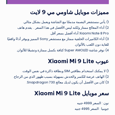
مميزات موبايل شاومي مي 9 لايت
1) يأتي مستشعر البصمة مدمجًا مع الشاشة ويعمل بشكل مثالي.
2) أداء المعالج ممتاز ولكنه ليس الأفضل في هذا السعر .. يقدم هاتف
Xiaomi Note 8 Pro أداء أفضل بسعر أقل.
3) أداء الكاميرات الخلفية ممتاز مع مستشعر Sony المميز ويوفر أداءً واقعيًا
للغاية دون اللعب بالألوان.
4) توفر شاشة Super AMOLED كثافة بكسل ممتازة وتشبعًا للألوان.
عيوب Xiaomi Mi 9 Lite
1) لا يمكنك استخدام بطاقتي SIM وبطاقة ذاكرة في نفس الوقت.
2) الهاتف عرضة للكسر والخدش بسهولة بسبب ظهور الذي من الزجاج.
3) كان من الأفضل أن يكون لديك معالج Snapdragon 730.
سعر موبايل Xiaomi Mi 9 Lite
نون : السعر 4999 جنيه
جوميا : السعر 4995 جنيه