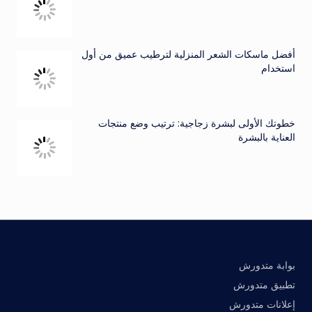
أفضل ماسكات الشعر المنزلية لترطيب عميق من أول
استخدام
خطوتك الأولى لبشرة زجاجية: ترتيب وضع منتجات
العناية بالبشرة
بوابة متدورش
تطبيق متدورش
إعلانات متدورش