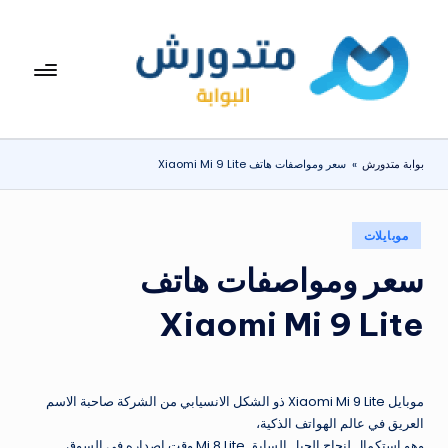
لتجاوز
لى
بوا
تعرف
لمحتوى
على
بة
اسعار
مت
الاجهزة
بوابة متدورش
»
سعر ومواصفات هاتف Xiaomi Mi 9 Lite
المنزلية
دو
والموبايلات
ر
يومياً
نُشر
موبايلات
ش
في
سعر ومواصفات هاتف
Xiaomi Mi 9 Lite
موبايل Xiaomi Mi 9 Lite ذو الشكل الانسيابي من الشركة صاحبة الاسم
العريق في عالم الهواتف الذكية،
وهو استكمال لنجاح الجيل السابق Mi 8 Lite وقت إصداره في السوق