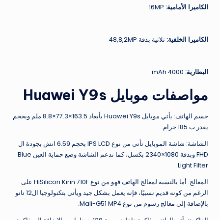
الكاميرا الأمامية:
16MP
الكاميرا الخلفية:
ثلاثية بدقة 48,8,2MP
البطارية:
4000 mAh
مواصفات موبايل Huawei Y9s
جسم الهاتف: يأتي موبايل Huawei Y9s بأبعاد 163.5×77.3×8.8 ملم وبحجم
يقدر ب 185 جرام.
الشاشة: شاشة الموبايل تأتي من نوع IPS LCD بحجم 6.59 انش بجودة ال
FHD وبدقة 1080×2340 بكسل، كما تدعم الشاشة وضع حماية العين Blue
Light Filter.
المعالج: أما بالنسبة لمعالج الهاتف فهو من نوع HiSilicon Kirin 710F على
الرغم من كونه قديم نسبيًا، فإنه يعمل بشكل جيد ويأتي بتكنولوجيا ال12 نانو
بالإضافة إلى معالج رسوم من نوع Mali-G51 MP4.