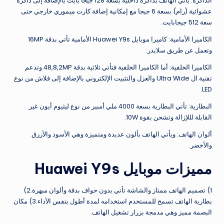
الذاكرة: يأتي الهاتف بذاكرة داخلية بسعة 128 جيجا بايت بالإضافة إلى ذاكرة
عشوائية (رام) بسعة 6 جيجا مع إمكانية إضافة كارت ميموري خارجي حتى
سعة 512 جيجابايت.
الكاميرا الأمامية: كاميرا موبايل Huawei Y9s الأمامية تأتي بدقة 16MP
وتعمل عن طريق سلايدر.
الكاميرا الخلفية: أما الكاميرا الخلفية فتأتي ثلاثية بدقة 48,8,2MP وتدعم
تقنية ال Ultra Wide والعزل والتثبيت الإلكتروني بالإضافة إلى فلاش من نوع
LED.
البطارية: تأتي البطارية بسعة 4000 ملي أمبير من نوع ليثيوم أيون غير
القابلة لللإزالة وتشحن بقوة 10W.
ألوان الهاتف: ويأتي الهاتف بألون عديدة ومتميزة وهي الأسود والأزرق
والأخضر.
مميزات موبايل Huawei Y9s
1) تصميم الهاتف ممتاز والشاشة تأتي بدون حواف بدقة وألوان مبهرة.2)
بطارية الهاتف تسمح للمستخدم استخدامه لمدة أطول بنفس الأداء.3) مكان
البصمة مميز وهي مدمجة بزرار تشغيل الهاتف.