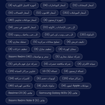
أسعار السخانات
(12)
أسعار البوتاجازات
(14)
أجهزة كاسيل الكهربائية
(4)
أسعار الموبايلات
(312)
أسعار اللابتوب
(12)
أسعار الغسالات
(10)
اجهزة اريستون
(4)
أسعار موبايلات شاومي
(40)
ال_جى_الإعدادات_الأولية
(13)
اسعار الايفون في مصر
(14)
المكواة
(30)
ال_جى_ويب_او_اس
(13)
ال_جى_ماجيك_ريموت
(13)
تكييف فريش
(4)
تصليح سخانات مركزية
(5)
تسليك مجاري
(4)
سخان كهرباء
(4)
تنظيف منازل
(8)
تنظيف خزانات
(4)
شركة تسليك مجاري
(5)
سعر و مواصفات Xiaomi Redmi
(40)
صيانة الأفران
(4)
شركة مكافحة حشرات
(4)
شركة عزل فوم بالرياض
(5)
غسالة اريستون
(4)
غسالة LG
(5)
عناوين مراكز الصيانة
(29)
مراكز صيانة
(29)
كوبونات خصم
(6)
كاميرات مراقبة
(24)
موبايلات Apple ايفون
(14)
مكواة بالبخار
(4)
مكانس كهربائية
(49)
هاتف Samsung Galaxy M31s
(4)
هاتف Realme C11
(4)
هاتف Xiaomi Redmi Note 8
(6)