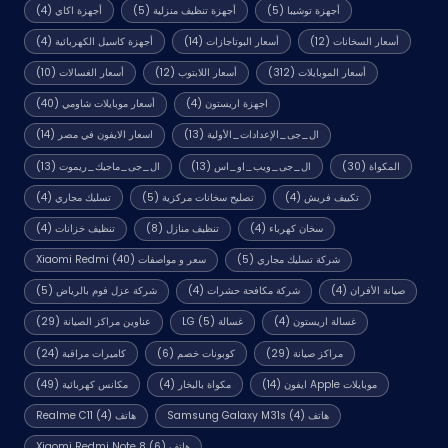
أجهزة توشيبا
(5)
أجهزة تنظيف منزلية
(5)
أجهزة اكاي
(4)
أسعار السخانات
(12)
أسعار البوتاجازات
(14)
أجهزة كاسيل الكهربائية
(4)
أسعار الموبايلات
(312)
أسعار اللابتوب
(12)
أسعار الغسالات
(10)
اجهزة اريستون
(4)
أسعار موبايلات شاومي
(40)
ال_جى_الإعدادات_الأولية
(13)
اسعار الايفون في مصر
(14)
المكواة
(30)
ال_جى_ويب_او_اس
(13)
ال_جى_ماجيك_ريموت
(13)
تكييف فريش
(4)
تصليح سخانات مركزية
(5)
تسليك مجاري
(4)
سخان كهرباء
(4)
تنظيف منازل
(8)
تنظيف خزانات
(4)
شركة تسليك مجاري
(5)
سعر و مواصفات Xiaomi Redmi
(40)
صيانة الأفران
(4)
شركة مكافحة حشرات
(4)
شركة عزل فوم بالرياض
(5)
غسالة اريستون
(4)
غسالة LG
(5)
عناوين مراكز الصيانة
(29)
مراكز صيانة
(29)
كوبونات خصم
(6)
كاميرات مراقبة
(24)
موبايلات Apple ايفون
(14)
مكواة بالبخار
(4)
مكانس كهربائية
(49)
هاتف Samsung Galaxy M31s
(4)
هاتف Realme C11
(4)
هاتف Xiaomi Redmi Note 8
(6)