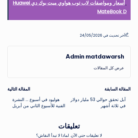
أسعار ومواصفات لاب توب هواوي ميت بوك دي Huawei
MateBook D
آخر تحديث في 24/05/2026
Admin matdawarsh
عرض كل المقالات
تصفّح
المقالة السابقة
المقالة التالية
آبل تحقق حوالي 53 مليار دولار
هوليود في أسبوع … النشرة
المقالات
في ثلاثة أشهر
الفنية للأسبوع الثاني من أبريل
تعليقات
لا تعليقات حتى الآن. لماذا لا تبدأ النقاش؟