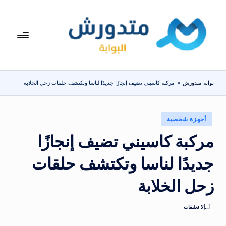
لتجاوز
لى
بوا
تعرف
لمحتوى
على
بة
اسعار
مت
الاجهزة
بوابة متدورش
»
مركبة كاسيني تضيف إنجازًا جديدًا لناسا وتكتشف حلقات زحل الخلابة
المنزلية
دو
والموبايلات
ر
يومياً
نُشر
أجهزة شخصية
ش
في
مركبة كاسيني تضيف إنجازًا
جديدًا لناسا وتكتشف حلقات
زحل الخلابة
لا تعليقات