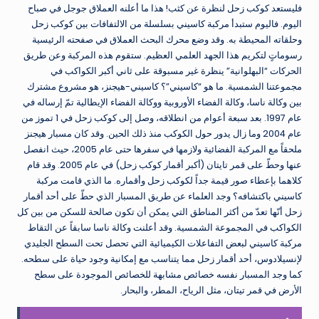
فليستعد كوكب زحل لنظرة عن كثب! هذا ما أعلنه العملاق جوجل في صباح
اليوم. فاليوم ستبدأ مركبة كاسيني بسلسلة من الالتفافات بين كوكب زحل
وحلقاته المحيطة به. وقد وضع محرك البحث العملاق في صفحته الرئيسية
رسوماتٍ لتكريم هذا الجهد العلمي العظيم. ستقوم هذه المركبة وعن طريق
الحركات “البهلوانية” ينظرة غير مسبوقة على ثاني أكبر الكواكب في
مجموعتنا الشمسية. ما هو “كاسيني”؟ كاسيني-هيجنز، هو مشروع مشترك
بين وكالة ناسا، وكالة الفضاء الأوروبية ووكالة الفضاء الإيطالية تمّ إرساله في
عام 1997. بعد سبعة أعوام من انطلاقه، وصل إلى كوكب زحل في 1 تموز من
عام 2004 وما زال يدور حول الكوكب منذ ذلك الحين. وقد كان مسبار هيجنز
ملحقاً مع المركبة الفضائية ولازمها في سفرها حتى عام 2005، حيث انفصل
عنها وحطّ على قمر تايتان (أكبر أقمار كوكب زحل) في عام 2005. وقد قام
كلاهما بإعطاء صور قيمة جداً لكوكب زحل وأقماره. ما الذي قامت مركبة
كاسيني باكتشافه؟ وجد العلماء عن طريق المسبار الذي حطّ على أحد أقمار
زحل أنّها تعدّ من أكثر المناطق التي يمكن أن تكون صالحة للسكن من بين كل
الكواكب في المجموعة الشمسية. وقد أعلنت وكالة ناسا سابقاً عن التقاط
مركبة كاسيني لبعض التفاعلات الكيميائية التي تحصل تحت السطح الجليدي
لإنسيلادوس، أحد أقمار زحل مما يتناسب مع إمكانية وجود حياة على سطحه.
كما وجد المسبار نفسه خصائص مشابهة للخصائص الموجودة على سطح
الأرض في قمر تيتان، مثل الرياح، المطر، والبحار.