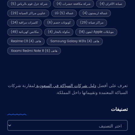
صيانة الأفران
(4)
شركة مكافحة حشرات
(4)
شركة عزل فوم بالرياض
(5)
غسالة اريستون
(4)
غسالة LG
(5)
عناوين مراكز الصيانة
(29)
مراكز صيانة
(29)
كوبونات خصم
(6)
كاميرات مراقبة
(24)
موبايلات Apple ايفون
(14)
مكواة بالبخار
(4)
مكانس كهربائية
(49)
هاتف Samsung Galaxy M31s
(4)
هاتف Realme C11
(4)
هاتف Xiaomi Redmi Note 8
(6)
مواقع صديقة
تعرف على أفضل
دليل شركات السباكة في السعودية
لمقارنة شركات
السباكة المعتمدة وتقييماتها داخل المملكة.
تصنيفات
تصنيفات