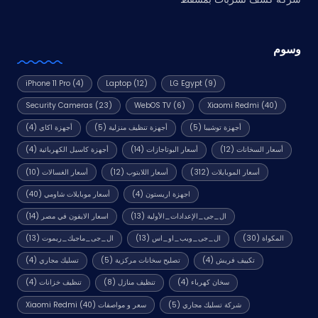
وسوم
iPhone 11 Pro
(4)
Laptop
(12)
LG Egypt
(9)
Security Cameras
(23)
WebOS TV
(6)
Xiaomi Redmi
(40)
أجهزة توشيبا
(5)
أجهزة تنظيف منزلية
(5)
أجهزة اكاي
(4)
أسعار السخانات
(12)
أسعار البوتاجازات
(14)
أجهزة كاسيل الكهربائية
(4)
أسعار الموبايلات
(312)
أسعار اللابتوب
(12)
أسعار الغسالات
(10)
اجهزة اريستون
(4)
أسعار موبايلات شاومي
(40)
ال_جى_الإعدادات_الأولية
(13)
اسعار الايفون في مصر
(14)
المكواة
(30)
ال_جى_ويب_او_اس
(13)
ال_جى_ماجيك_ريموت
(13)
تكييف فريش
(4)
تصليح سخانات مركزية
(5)
تسليك مجاري
(4)
سخان كهرباء
(4)
تنظيف منازل
(8)
تنظيف خزانات
(4)
شركة تسليك مجاري
(5)
سعر و مواصفات Xiaomi Redmi
(40)