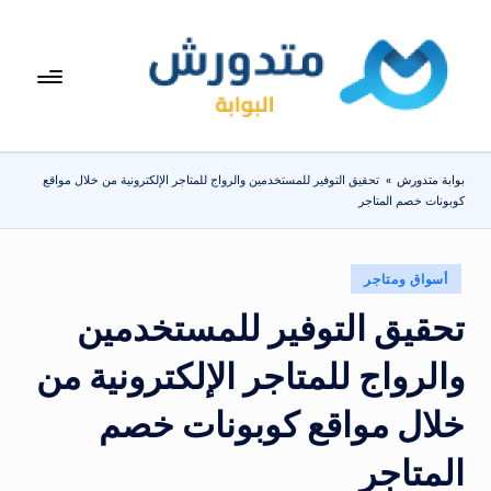
لتجاوز
لى
بوا
تعرف
لمحتوى
على
بة
اسعار
مت
الاجهزة
بوابة متدورش
»
تحقيق التوفير للمستخدمين والرواج للمتاجر الإلكترونية من خلال مواقع
المنزلية
دو
كوبونات خصم المتاجر
والموبايلات
ر
يومياً
ش
نُشر
أسواق ومتاجر
في
تحقيق التوفير للمستخدمين
والرواج للمتاجر الإلكترونية من
خلال مواقع كوبونات خصم
المتاجر