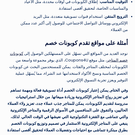
التوقيت المناسب
: إطلاق الكوبونات في أوقات محددة، مثل الأعياد
والمناسبات الخاصة، لتحقيق أقصى استفادة.
الترويج المتقن
: استخدام قنوات تسويقية متعددة، مثل البريد
الإلكتروني ووسائل التواصل الاجتماعي، للوصول إلى أكبر عدد ممكن
من العملاء.
أمثلة على مواقع تقدم كوبونات خصم
توجد العديد من المواقع التي تسهّل على المستهلكين الوصول إلى
كوبونات
خصم المتاجر
، مثل موقع Coupons4U، الذي يوفر مجموعة واسعة من
الكوبونات لمختلف المتاجر والفئات. يمكن للمستخدمين البحث عن كوبونات
الخصم المناسبة ونسخ الأكواد لاستخدامها عند الشراء، مما يُسهّل عملية
التوفير ويعزز تجربة التسوق الإلكتروني.
وفي الختام, يمكن إعتبار كوبونات الخصم أداة تسويقية فعالة ومهمة تساهم
في تعزيز رواج المتاجر الإلكترونية وزيادة مبيعاتها. من خلال استراتيجيات
مدروسة لتقديم الكوبونات، يمكن للمتاجر جذب عملاء جدد، تعزيز ولاء العملاء
الحاليين، والتفوق على المنافسين في الأسواق الرقمية والمتاجر الإلكترونية
والتي تتماشى مع القفزة التكنولوجية التي نعيشها في الوقت الحالي. لذلك،
ينبغي على المتاجر الإلكترونية الاستثمار في تصميم وتوزيع كوبونات الخصم
بطرق مبتكرة تتماشى مع احتياجات وتفضيلات العملاء لتحقيق أقصى استفادة