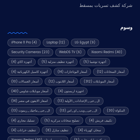
شركة كشف تسربات بمسقط
وسوم
iPhone 11 Pro
(4)
Laptop
(12)
LG Egypt
(9)
Security Cameras
(23)
WebOS TV
(6)
Xiaomi Redmi
(40)
أجهزة توشيبا
(5)
أجهزة تنظيف منزلية
(5)
أجهزة اكاي
(4)
أسعار السخانات
(12)
أسعار البوتاجازات
(14)
أجهزة كاسيل الكهربائية
(4)
أسعار الموبايلات
(312)
أسعار اللابتوب
(12)
أسعار الغسالات
(10)
اجهزة اريستون
(4)
أسعار موبايلات شاومي
(40)
ال_جى_الإعدادات_الأولية
(13)
اسعار الايفون في مصر
(14)
المكواة
(30)
ال_جى_ويب_او_اس
(13)
ال_جى_ماجيك_ريموت
(13)
تكييف فريش
(4)
تصليح سخانات مركزية
(5)
تسليك مجاري
(4)
سخان كهرباء
(4)
تنظيف منازل
(8)
تنظيف خزانات
(4)
شركة تسليك مجاري
(5)
سعر و مواصفات Xiaomi Redmi
(40)