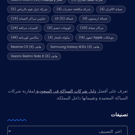
صيانة الأفران
(4)
شركة مكافحة حشرات
(4)
شركة عزل فوم بالرياض
(5)
غسالة اريستون
(4)
غسالة LG
(5)
عناوين مراكز الصيانة
(29)
مراكز صيانة
(29)
كوبونات خصم
(6)
كاميرات مراقبة
(24)
موبايلات Apple ايفون
(14)
مكواة بالبخار
(4)
مكانس كهربائية
(49)
هاتف Samsung Galaxy M31s
(4)
هاتف Realme C11
(4)
هاتف Xiaomi Redmi Note 8
(6)
مواقع صديقة
تعرف على أفضل
دليل شركات السباكة في السعودية
لمقارنة شركات
السباكة المعتمدة وتقييماتها داخل المملكة.
تصنيفات
تصنيفات