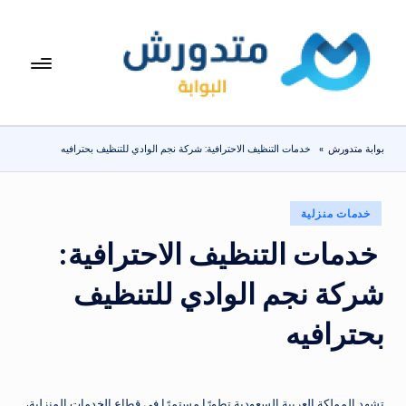
لتجاوز
لى
بوا
تعرف
لمحتوى
على
بة
اسعار
مت
الاجهزة
بوابة متدورش
»
خدمات التنظيف الاحترافية: شركة نجم الوادي للتنظيف بحترافيه
المنزلية
دو
والموبايلات
ر
يومياً
نُشر
خدمات منزلية
ش
في
خدمات التنظيف الاحترافية:
شركة نجم الوادي للتنظيف
بحترافيه
تشهد المملكة العربية السعودية تطورًا مستمرًا في قطاع الخدمات المنزلية،