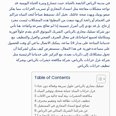
في مدينة الرياض النابضة بالحياة، حيث تتسارع وتيرة الحياة اليومية، قد
تواجه مشكلات مفاجئة مثل انسداد المجاري أو تسريب الخزانات، مما يعكر
صفو يومك ويهدد صحة عائلتك. تخيل أنك تستيقظ صباحاً لتجد المياه تتراكم
في الحمام أو رائحة كريهة تنبعث من المطبخ! هذه المشكلات ليست مجرد
إزعاج، بل قد تؤدي إلى أضرار جسيمة إذا لم تعالج بسرعة وكفاءة. هنا تأتي
دور شركة تسليك مجاري بالرياض، الشريك الموثوق الذي يقدم حلولاً فورية
ومتكاملة لجميع احتياجاتك في مجال الصرف الصحي والعزل والتنظيف. مع
خدماتنا المتاحة على مدار 24 ساعة، يمكنك الاتصال بنا في أي وقت للحصول
على مساعدة فورية. في هذا المقال، سنستعرض كيف يمكن لشركتنا أن
تحول مشكلاتك إلى ذكريات بعيدة، مع التركيز على خدماتنا الرئيسية مثل
شركة عزل خزانات بالرياض، شركة مكافحة حشرات بالرياض، وشركة
تنظيف خزانات بالرياض.
Table of Contents
تسليك مجاري بالرياض: حلول سريعة وفعالة دون عناء
عزل خزانات المياه: حماية صحتك وتوفير المياه
مكافحة الحشرات: بيئة آمنة خالية من الآفات
تنظيف خزانات: نظافة تامة وتعقيم محترف
نصائح لمنع انسداد المجاري في المستقبل
عن شركتنا: الشريك المثالي في الرياض
ما هي الأجهزة المستخدمة في تسليك المجاري؟