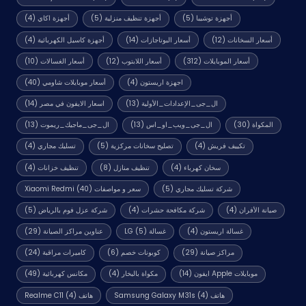
أجهزة توشيبا
(5)
أجهزة تنظيف منزلية
(5)
أجهزة اكاي
(4)
أسعار السخانات
(12)
أسعار البوتاجازات
(14)
أجهزة كاسيل الكهربائية
(4)
أسعار الموبايلات
(312)
أسعار اللابتوب
(12)
أسعار الغسالات
(10)
اجهزة اريستون
(4)
أسعار موبايلات شاومي
(40)
ال_جى_الإعدادات_الأولية
(13)
اسعار الايفون في مصر
(14)
المكواة
(30)
ال_جى_ويب_او_اس
(13)
ال_جى_ماجيك_ريموت
(13)
تكييف فريش
(4)
تصليح سخانات مركزية
(5)
تسليك مجاري
(4)
سخان كهرباء
(4)
تنظيف منازل
(8)
تنظيف خزانات
(4)
شركة تسليك مجاري
(5)
سعر و مواصفات Xiaomi Redmi
(40)
صيانة الأفران
(4)
شركة مكافحة حشرات
(4)
شركة عزل فوم بالرياض
(5)
غسالة اريستون
(4)
غسالة LG
(5)
عناوين مراكز الصيانة
(29)
مراكز صيانة
(29)
كوبونات خصم
(6)
كاميرات مراقبة
(24)
موبايلات Apple ايفون
(14)
مكواة بالبخار
(4)
مكانس كهربائية
(49)
هاتف Samsung Galaxy M31s
(4)
هاتف Realme C11
(4)