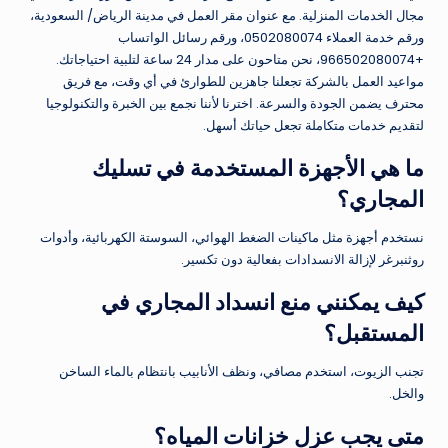
مجال الخدمات المنزلية. مع عنوان مقر العمل في مدينة الرياض/ السعودية،
ورقم خدمة العملاء 0502080074، ورقم رسائل الواتساب
+966502080074، نحن متاحون على مدار 24 ساعة لتلبية احتياجاتك.
مواعيد العمل بالشركة تجعلنا جاهزين للطوارئ في أي وقت، مع فريق
محترف يضمن الجودة والسرعة. اخترنا لأننا نجمع بين الخبرة والتكنولوجيا
لتقديم خدمات متكاملة تجعل حياتك أسهل.
ما هي الأجهزة المستخدمة في تسليك
المجاري؟
نستخدم أجهزة مثل ماكينات الضغط الهوائي، السوستة الكهربائية، وأدوات
روثنبرغر لإزالة الانسدادات بفعالية دون تكسير.
كيف يمكنني منع انسداد المجاري في
المستقبل؟
تجنب الزيوت، استخدم مصافي، ونظف الأنابيب بانتظام بالماء الساخن
والخل.
متى يجب عزل خزانات المياه؟