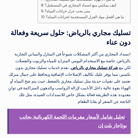
كيف يمكنني منع انسداد المجاري في المستقبل؟
متى يجب عزل خزانات المياه؟
ما هي أفضل مواد العزل المستخدمة لخزانات المياه؟
تسليك مجاري بالرياض: حلول سريعة وفعالة
دون عناء
انسداد المجاري من أكثر المشكلات شيوعاً في المنازل والمباني التجارية
بالرياض، خاصة مع الاستخدام اليومي المتزايد للمياه والزيوت والفضلات.
لكن مع
شركة تسليك مجاري بالرياض
، نقدم خدمات تسليك مجاري بدون
تكسير، مما يوفر عليك تكاليف الإصلاحات الإضافية ويحافظ على جمال منزلك.
نعتمد على تقنيات حديثة مثل تسليك مجاري بالضغط، حيث يتم ضخ المياه أو
الهواء بقوة عالية داخل الأنابيب لإزالة الرواسب والدهون المتراكمة في ثوانٍ
معدودة. هذه الطريقة فعالة بشكل خاص للانسدادات العنيدة، مثل تلك
الناتجة عن الشعر أو بقايا الطعام.
تحليل شامل لأسعار مفرمات اللحمة الكهربائية: بجانب
بوتاجاز بلت إن