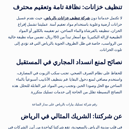
تنظيف خزانات: نظافة تامة وتعقيم محترف
لا تكتمل خدماتنا دون
شركة تنظيف خزانات بالرياض
، حيث نقدم غسيل
خزانات أرضية وعلوية باستخدام مواد تعقيم آمنة. عمليتنا تشمل إفراغ
الخزان، تنظيفه بالفرشاة والماء الساخن، ثم تعقيمه بالكلور أو المواد
الطبيعية لإزالة البكتيريا. مع أسعار تبدأ من 150 ريال، نضمن مياه نظيفة خالية
من الرواسب، خاصة في ظل الظروف الجوية بالرياض التي قد تؤدي إلى
تلوث الخزانات.
نصائح لمنع انسداد المجاري في المستقبل
للحفاظ على نظام الصرف الصحي، تجنب سكب الزيوت في المصارف،
واستخدم مصافي لمنع دخول البقايا. قم بتنظيف الأنابيب أسبوعياً بالماء
الساخن مع الخل وصودا الخبز، وتجنب رمي المواد غير القابلة للتحلل. هذه
النصائح البسيطة تقلل من الحاجة إلى خدمات تسليك متكررة.
رقم شركة تسليك بيارات بالرياض على مدار الساعة
عن شركتنا: الشريك المثالي في الرياض
في قلب مدينة الرياض بالسعودية، تقع شركتنا كواحدة من أبرز الشركات في