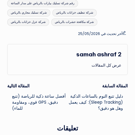
العلامات:
رقم شركة تسليك بيارات بالرياض على مدار الساعة
شركة تنظيف خزانات بالرياض
شركة تسليك مجاري بالرياض
شركة مكافحة حشرات بالرياض
شركة عزل خزانات بالرياض
آخر تحديث في 25/05/2026
samah ashraf 2
عرض كل المقالات
تصفّح
المقالة السابقة
المقالة التالية
دليل تتبع النوم بالساعات الذكية
أفضل ساعة ذكية للرياضة (تتبع
المقالات
(Sleep Tracking): كيف يعمل
دقيق، GPS قوي، ومقاومة
وهل هو دقيق؟
للماء)
تعليقات