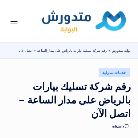
لتجاوز
لى
بوا
تعرف
لمحتوى
على
بة
اسعار
مت
الاجهزة
بوابة متدورش
»
رقم شركة تسليك بيارات بالرياض على مدار الساعة – اتصل الآن
المنزلية
دو
والموبايلات
ر
يومياً
نُشر
خدمات منزلية
ش
في
رقم شركة تسليك بيارات
بالرياض على مدار الساعة –
اتصل الآن
لا تعليقات