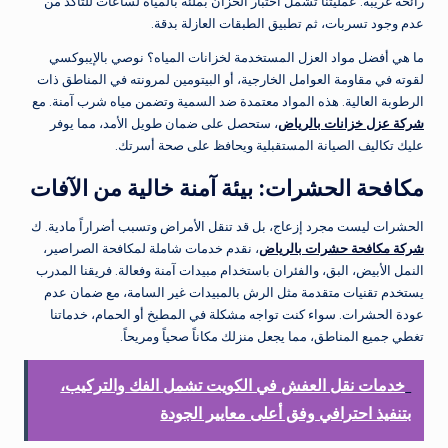
رائحة غريبة. عمليتنا تشمل اختبار الخزان بملئه بالمياه لساعات للتأكد من
عدم وجود تسربات، ثم تطبيق الطبقات العازلة بدقة.
ما هي أفضل مواد العزل المستخدمة لخزانات المياه؟ نوصي بالإيبوكسي
لقوته في مقاومة العوامل الخارجية، أو البيتومين لمرونته في المناطق ذات
الرطوبة العالية. هذه المواد معتمدة ضد السمية وتضمن مياه شرب آمنة. مع
شركة عزل خزانات بالرياض
، ستحصل على ضمان طويل الأمد، مما يوفر
عليك تكاليف الصيانة المستقبلية ويحافظ على صحة أسرتك.
مكافحة الحشرات: بيئة آمنة خالية من الآفات
الحشرات ليست مجرد إزعاج، بل قد تنقل الأمراض وتسبب أضراراً مادية. ك
شركة مكافحة حشرات بالرياض
، نقدم خدمات شاملة لمكافحة الصراصير،
النمل الأبيض، البق، والفئران باستخدام مبيدات آمنة وفعالة. فريقنا المدرب
يستخدم تقنيات متقدمة مثل الرش بالمبيدات غير السامة، مع ضمان عدم
عودة الحشرات. سواء كنت تواجه مشكلة في المطبخ أو الحمام، خدماتنا
تغطي جميع المناطق، مما يجعل منزلك مكاناً صحياً ومريحاً.
خدمات نقل العفش في الكويت تشمل الفك والتركيب،
بتنفيذ احترافي وفق أعلى معايير الجودة