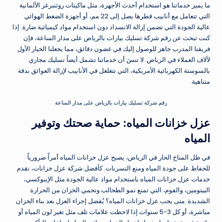
ما يميز خدماتنا هو استخدام أحدث الأجهزة، مثل ماكينات روثنبرغر الألمانية
التي تتعامل مع أنابيب قطرها يصل إلى 22 مم، أو أجهزة الضغط الهوائي
عالية الجودة التي تضمن إزالة الانسداد دون استخدام مواد كيميائية ضارة. إذا
كنت تبحث عن رقم شركة تسليك بيارات بالرياض على مدار الساعة، فإن
فريقنا المدرب جاهز للوصول إليك في غضون دقائق، مما يجعلنا الخيار الأول
لآلاف العملاء في الرياض. لا تنسَ أن خدماتنا تشمل أيضاً تسليك مجاري
بالسوستة الكهربائية الأمريكية، التي تتغلغل في الأنابيب لإزالة العوائق بدقة
متناهية.
رقم شركة تسليك بيارات بالرياض على مدار الساعة
عزل خزانات المياه: حماية صحتك وتوفير
المياه
في ظل المناخ الحار في الرياض، يصبح عزل خزانات المياه أمراً ضرورياً
للحفاظ على جودة المياه ومنع التسربات. كأفضل شركة عزل خزانات، نقدم
خدمات عزل خزانات المياه باستخدام مواد عالية الجودة مثل الإيبوكسي،
البيتومين، والفوم، التي تمنع نمو الطحالب وتحمي الخزان من الحرارة
الشديدة. متى يجب عزل خزانات المياه؟ يُفضل إجراء العزل بعد بناء الخزان
مباشرة، أو كل 3-5 سنوات إذا لاحظت علامات تلف مثل تغير لون المياه أو