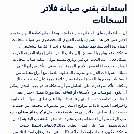
استعانة بفني صيانة فلاتر
السخانات
إن صيانة فلتر رملي للسخان تعتبر خطوة حيوية لضمان كفاءة الجهاز وعمره
الافتراضي. في هذا السياق، يلعب الفنيون المتخصصون في صيانة سخانات
المياه دورًا أساسيًا. فهم يمتلكون المعرفة والخبرة اللازمة لتشخيص أي
مشكلات قد يواجهها السخان، إلى جانب القدرة على إجراء الصيانة اللازمة
بشكل فعال. عند البحث عن فني رياري معتمد لتولي عملية صيانة سخانات
المياه، يجب مراعاة بعض الأمور المهمة. أولاً، ينبغي التأكد من أن الفني
يمتلك الشهادات اللازمة والتدريب المطلوب للعمل مع أنواع مختلفة من
السخانات وفلاترها. الخبرة العملية تعتبر علامة مهمة على كفاءته؛ وبذلك
يمكنك التأكد من قدرته على التعامل مع أي مشكلة قد تواجهها الفلاتر. يمكن
أن تكون التوصيات من الأصدقاء أو العائلة أيضًا موردًا مفيدًا لاختيار الفني
المناسب. تكلفة خدمات الفنيين قد تختلف بناءً على نطاق الصيانة المطلوبة
واحترافية الفني. عادةً ما تتراوح الأسعار بين مستويات مختلفة، من خدمات
بسيطة مثل تنظيف الفلاتر إلى صيانة معقدة تشمل
تركيب فلتر سخان جديد
.
على الرغم من أن الاستعانة بفني محترف قد تبدو مكلفة في البداية، إلا أن
العائد سيكون كبيرًا على المدى الطويل وذلك لانخفاض احتمال حدوث
مشكلات كبيرة تتطلب إصلاحات أكثر تكلفة. في الختام، فإن استفادتك من