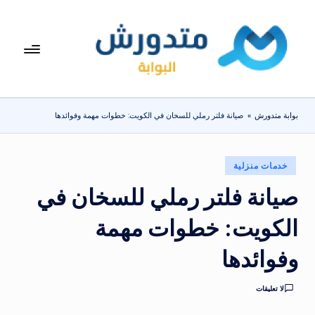
لتجاوز
لى
بوا
تعرف
لمحتوى
على
بة
اسعار
مت
الاجهزة
بوابة متدورش
»
صيانة فلتر رملي للسخان في الكويت: خطوات مهمة وفوائدها
المنزلية
دو
والموبايلات
ر
يومياً
نُشر
خدمات منزلية
ش
في
صيانة فلتر رملي للسخان في
الكويت: خطوات مهمة
وفوائدها
لا تعليقات