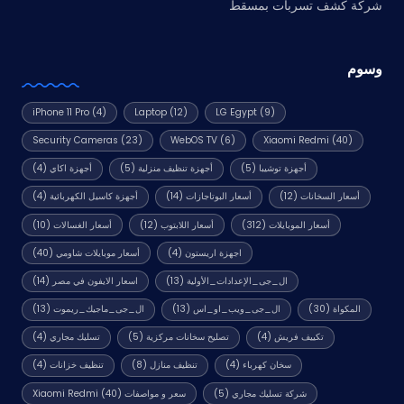
شركة كشف تسربات بمسقط
وسوم
iPhone 11 Pro
(4)
Laptop
(12)
LG Egypt
(9)
Security Cameras
(23)
WebOS TV
(6)
Xiaomi Redmi
(40)
أجهزة توشيبا
(5)
أجهزة تنظيف منزلية
(5)
أجهزة اكاي
(4)
أسعار السخانات
(12)
أسعار البوتاجازات
(14)
أجهزة كاسيل الكهربائية
(4)
أسعار الموبايلات
(312)
أسعار اللابتوب
(12)
أسعار الغسالات
(10)
اجهزة اريستون
(4)
أسعار موبايلات شاومي
(40)
ال_جى_الإعدادات_الأولية
(13)
اسعار الايفون في مصر
(14)
المكواة
(30)
ال_جى_ويب_او_اس
(13)
ال_جى_ماجيك_ريموت
(13)
تكييف فريش
(4)
تصليح سخانات مركزية
(5)
تسليك مجاري
(4)
سخان كهرباء
(4)
تنظيف منازل
(8)
تنظيف خزانات
(4)
شركة تسليك مجاري
(5)
سعر و مواصفات Xiaomi Redmi
(40)