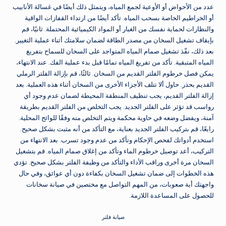
عدد من الأحواض أو الأوعية لجمع المياه، ويتمثل ذلك أيضًا في غسالة الأنابيب
أو الخراطيم الخاصة بسحب المياه. تأكد أيضًا من ارتداء القفازات الواقية
والنظارات لحماية نفسك من الغبار أو المواد الكيميائية المحتملة. ثانيًا، قم
بإيقاف تشغيل السخان من مصدر الطاقة لضمان سلامتك أثناء عملية التغيير.
بعد ذلك، نفّذ تشغيل صمام المياه المتواجد على السخان للسماح بتفريغ
المياه المتبقية. تأكد من تفريغ المياه تمامًا قبل بدء عملية الفك. عند الانتهاء،
يمكن فصل خرطوم الفلتر القديم من السخان. ثالثًا، قم بإزالة الفلتر الرملي
القديم بحذر. حاول ألا تتلف الأجزاء الأخرى من السخان أثناء هذه العملية. بعد
إزالة الفلتر القديم، يجب تنظيف المنطقة المحيطة لضمان عدم وجود أي
رواسب قد تؤثر على الفلتر الجديد. يجب التخلص من الفلتر القديم بطريقة
آمنة، ويفضل وضعه في حاوية محكمة ويتم التخلص منه وفقًا للوائح المحلية.
رابعًا، قم بتركيب الفلتر الجديد بعناية، مع التأكد من أنه مثبت بشكل صحيح.
استخدم أدواتك لفحص الإحكام وتأكد من عدم وجود تسرب. بعد الانتهاء من
التركيب، أعد توصيل خرطوم الماء وتأكد من إغلاق صمام المياه. قم بتشغيل
السخان مرة أخرى وراقب الأداء والتأكد من وظيفة الفلتر بشكل صحيح. تؤدي
هذه الخطوات إلى ضمان تشغيل السخان بكفاءة دون أي عوائق، وفي حال
واجهتك أية صعوبات، من المهم التواصل مع مختصين في صيانة سخانات
للحصول على المساعدة اللازمة.
صيانة فلتر