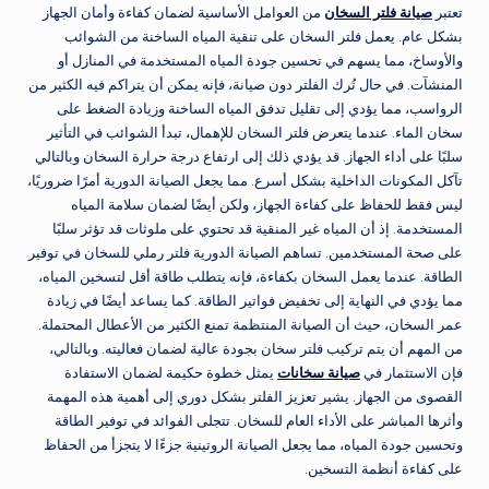
تعتبر
صيانة فلتر السخان
من العوامل الأساسية لضمان كفاءة وأمان الجهاز
بشكل عام. يعمل فلتر السخان على تنقية المياه الساخنة من الشوائب
والأوساخ، مما يسهم في تحسين جودة المياه المستخدمة في المنازل أو
المنشآت. في حال تُرك الفلتر دون صيانة، فإنه يمكن أن يتراكم فيه الكثير من
الرواسب، مما يؤدي إلى تقليل تدفق المياه الساخنة وزيادة الضغط على
سخان الماء. عندما يتعرض فلتر السخان للإهمال، تبدأ الشوائب في التأثير
سلبًا على أداء الجهاز. قد يؤدي ذلك إلى ارتفاع درجة حرارة السخان وبالتالي
تآكل المكونات الداخلية بشكل أسرع. مما يجعل الصيانة الدورية أمرًا ضروريًا،
ليس فقط للحفاظ على كفاءة الجهاز، ولكن أيضًا لضمان سلامة المياه
المستخدمة. إذ أن المياه غير المنقية قد تحتوي على ملوثات قد تؤثر سلبًا
على صحة المستخدمين. تساهم الصيانة الدورية فلتر رملي للسخان في توفير
الطاقة. عندما يعمل السخان بكفاءة، فإنه يتطلب طاقة أقل لتسخين المياه،
مما يؤدي في النهاية إلى تخفيض فواتير الطاقة. كما يساعد أيضًا في زيادة
عمر السخان، حيث أن الصيانة المنتظمة تمنع الكثير من الأعطال المحتملة.
من المهم أن يتم تركيب فلتر سخان بجودة عالية لضمان فعاليته. وبالتالي،
فإن الاستثمار في
صيانة سخانات
يمثل خطوة حكيمة لضمان الاستفادة
القصوى من الجهاز. يشير تعزيز الفلتر بشكل دوري إلى أهمية هذه المهمة
وأثرها المباشر على الأداء العام للسخان. تتجلى الفوائد في توفير الطاقة
وتحسين جودة المياه، مما يجعل الصيانة الروتينية جزءًا لا يتجزأ من الحفاظ
على كفاءة أنظمة التسخين.