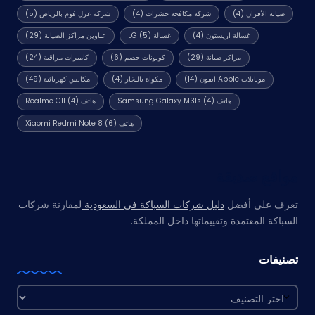
صيانة الأفران
(4)
شركة مكافحة حشرات
(4)
شركة عزل فوم بالرياض
(5)
غسالة اريستون
(4)
غسالة LG
(5)
عناوين مراكز الصيانة
(29)
مراكز صيانة
(29)
كوبونات خصم
(6)
كاميرات مراقبة
(24)
موبايلات Apple ايفون
(14)
مكواة بالبخار
(4)
مكانس كهربائية
(49)
هاتف Samsung Galaxy M31s
(4)
هاتف Realme C11
(4)
هاتف Xiaomi Redmi Note 8
(6)
مواقع صديقة
تعرف على أفضل
دليل شركات السباكة في السعودية
لمقارنة شركات
السباكة المعتمدة وتقييماتها داخل المملكة.
تصنيفات
تصنيفات