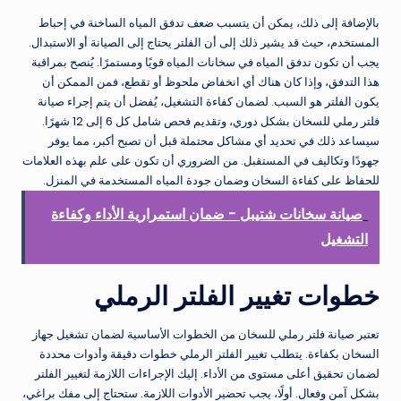
بالإضافة إلى ذلك، يمكن أن يتسبب ضعف تدفق المياه الساخنة في إحباط
المستخدم، حيث قد يشير ذلك إلى أن الفلتر يحتاج إلى الصيانة أو الاستبدال.
يجب أن تكون تدفق المياه في سخانات المياه قويًا ومستمرًا. يُنصح بمراقبة
هذا التدفق، وإذا كان هناك أي انخفاض ملحوظ أو تقطع، فمن الممكن أن
يكون الفلتر هو السبب. لضمان كفاءة التشغيل، يُفضل أن يتم إجراء صيانة
فلتر رملي للسخان بشكل دوري، وتقديم فحص شامل كل 6 إلى 12 شهرًا.
سيساعد ذلك في تحديد أي مشاكل محتملة قبل أن تصبح أكبر، مما يوفر
جهودًا وتكاليف في المستقبل. من الضروري أن تكون على علم بهذه العلامات
للحفاظ على كفاءة السخان وضمان جودة المياه المستخدمة في المنزل.
صيانة سخانات شتيبل - ضمان استمرارية الأداء وكفاءة
التشغيل
خطوات تغيير الفلتر الرملي
تعتبر صيانة فلتر رملي للسخان من الخطوات الأساسية لضمان تشغيل جهاز
السخان بكفاءة. يتطلب تغيير الفلتر الرملي خطوات دقيقة وأدوات محددة
لضمان تحقيق أعلى مستوى من الأداء. إليك الإجراءات اللازمة لتغيير الفلتر
بشكل آمن وفعال. أولًا، يجب تحضير الأدوات اللازمة. ستحتاج إلى مفك براغي،