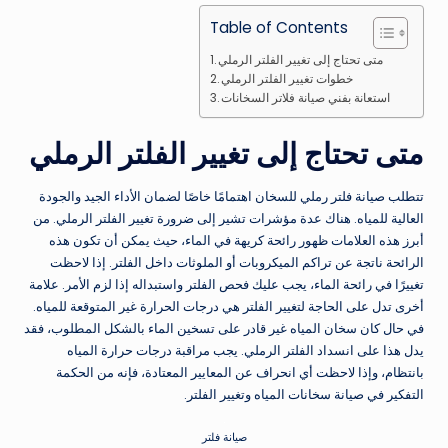
Table of Contents
متى تحتاج إلى تغيير الفلتر الرملي
خطوات تغيير الفلتر الرملي
استعانة بفني صيانة فلاتر السخانات
متى تحتاج إلى تغيير الفلتر الرملي
تتطلب صيانة فلتر رملي للسخان اهتمامًا خاصًا لضمان الأداء الجيد والجودة
العالية للمياه. هناك عدة مؤشرات تشير إلى ضرورة تغيير الفلتر الرملي. من
أبرز هذه العلامات ظهور رائحة كريهة في الماء، حيث يمكن أن تكون هذه
الرائحة ناتجة عن تراكم الميكروبات أو الملوثات داخل الفلتر. إذا لاحظت
تغييرًا في رائحة الماء، يجب عليك فحص الفلتر واستبداله إذا لزم الأمر. علامة
أخرى تدل على الحاجة لتغيير الفلتر هي درجات الحرارة غير المتوقعة للمياه.
في حال كان سخان المياه غير قادر على تسخين الماء بالشكل المطلوب، فقد
يدل هذا على انسداد الفلتر الرملي. يجب مراقبة درجات حرارة المياه
بانتظام، وإذا لاحظت أي انحراف عن المعايير المعتادة، فإنه من الحكمة
التفكير في صيانة سخانات المياه وتغيير الفلتر.
صيانة فلتر