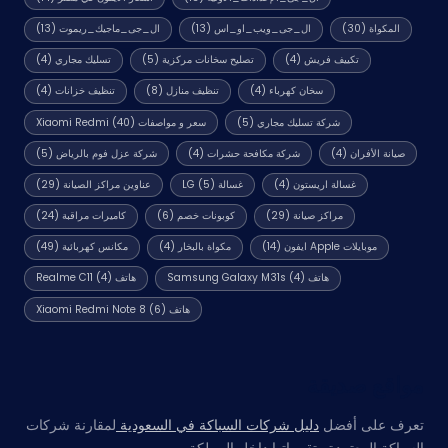
المكواة
(30)
ال_جى_ويب_او_اس
(13)
ال_جى_ماجيك_ريموت
(13)
تكييف فريش
(4)
تصليح سخانات مركزية
(5)
تسليك مجاري
(4)
سخان كهرباء
(4)
تنظيف منازل
(8)
تنظيف خزانات
(4)
شركة تسليك مجاري
(5)
سعر و مواصفات Xiaomi Redmi
(40)
صيانة الأفران
(4)
شركة مكافحة حشرات
(4)
شركة عزل فوم بالرياض
(5)
غسالة اريستون
(4)
غسالة LG
(5)
عناوين مراكز الصيانة
(29)
مراكز صيانة
(29)
كوبونات خصم
(6)
كاميرات مراقبة
(24)
موبايلات Apple ايفون
(14)
مكواة بالبخار
(4)
مكانس كهربائية
(49)
هاتف Samsung Galaxy M31s
(4)
هاتف Realme C11
(4)
هاتف Xiaomi Redmi Note 8
(6)
مواقع صديقة
تعرف على أفضل
دليل شركات السباكة في السعودية
لمقارنة شركات