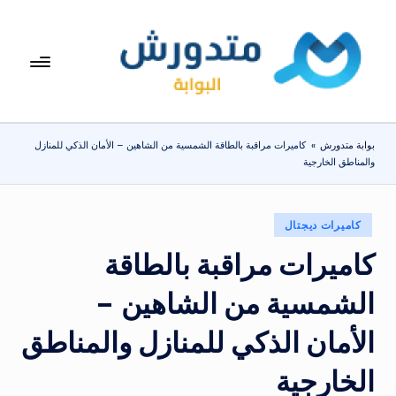
لتجاوز
لى
بوا
تعرف
لمحتوى
على
بة
اسعار
مت
الاجهزة
بوابة متدورش
»
كاميرات مراقبة بالطاقة الشمسية من الشاهين – الأمان الذكي للمنازل
المنزلية
دو
والمناطق الخارجية
والموبايلات
ر
يومياً
ش
نُشر
كاميرات ديجتال
في
كاميرات مراقبة بالطاقة
الشمسية من الشاهين –
الأمان الذكي للمنازل والمناطق
الخارجية