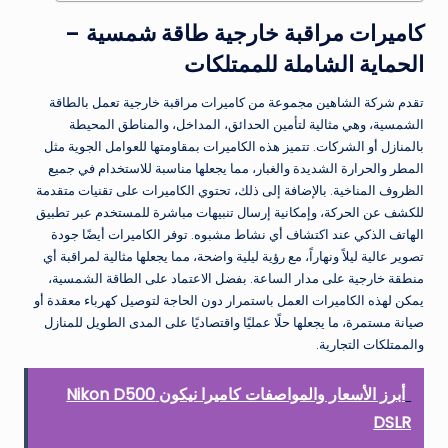
كاميرات مراقبة خارجية طاقة شمسية –
الحماية الشاملة للممتلكات
تقدم شركة الشاهين مجموعة من
كاميرات مراقبة خارجية تعمل بالطاقة
الشمسية
، وهي مثالية لتأمين الحدائق، المداخل، والمناطق المحيطة
بالمنازل أو الشركات. تتميز هذه الكاميرات بمقاومتها للعوامل الجوية مثل
المطر والحرارة الشديدة والغبار، مما يجعلها مناسبة للاستخدام في جميع
الظروف المناخية. بالإضافة إلى ذلك، تحتوي الكاميرات على تقنيات متقدمة
للكشف عن الحركة، وإمكانية إرسال تنبيهات مباشرة للمستخدم عبر تطبيق
الهاتف الذكي عند اكتشاف أي نشاط مشبوه. توفر الكاميرات أيضًا جودة
تصوير عالية ليلاً ونهاراً، مع رؤية ليلية واضحة، مما يجعلها مثالية لمراقبة أي
منطقة خارجية على مدار الساعة. بفضل الاعتماد على الطاقة الشمسية،
يمكن لهذه الكاميرات العمل باستمرار دون الحاجة لتوصيل كهرباء معقدة أو
صيانة مستمرة، ما يجعلها حلًا عمليًا واقتصاديًا على المدى الطويل للمنازل
والممتلكات التجارية.
أبرز الأسعار والمواصفات كاميرا نيكون Nikon D500
DSLR