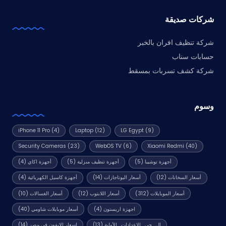
شركات صديقة
شركة تنظيف افران بالخبر
حسابات سناب
شركة كشف تسربات بمسقط
وسوم
iPhone 11 Pro
(4)
Laptop
(12)
LG Egypt
(9)
Security Cameras
(23)
WebOS TV
(6)
Xiaomi Redmi
(40)
أجهزة توشيبا
(5)
أجهزة تنظيف منزلية
(5)
أجهزة اكاي
(4)
أسعار السخانات
(12)
أسعار البوتاجازات
(14)
أجهزة كاسيل الكهربائية
(4)
أسعار الموبايلات
(312)
أسعار اللابتوب
(12)
أسعار الغسالات
(10)
اجهزة اريستون
(4)
أسعار موبايلات شاومي
(40)
ال_جى_الإعدادات_الأولية
(13)
اسعار الايفون في مصر
(14)