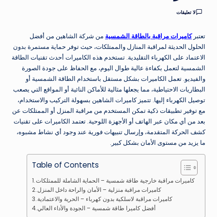
لا تعليقات
تعتبر
كاميرات مراقبة بالطاقة الشمسية
من شركة الشاهين من أفضل
الحلول الحديثة لمراقبة المنازل والممتلكات، حيث توفر حماية مستمرة بدون
الاعتماد على الكهرباء التقليدية. تستخدم هذه الكاميرات أحدث تقنيات الطاقة
الشمسية لتعمل بكفاءة عالية طوال اليوم، مع الحفاظ على جودة الصورة
والفيديو. تعمل الكاميرات بشكل مستقل باستخدام الطاقة الشمسية أو
البطاريات الاحتياطية، مما يجعلها مثالية للأماكن النائية أو المواقع التي يصعب
توصيل الكهرباء إليها. تتميز كاميرات الشاهين بسهولة التركيب والاستخدام،
مع توفير تطبيقات ذكية تمكن المستخدم من مراقبة المنزل أو الممتلكات عن
بعد من أي مكان عبر الهاتف أو الأجهزة اللوحية. تعتمد الكاميرات على تقنيات
كشف الحركة المتقدمة، وإرسال تنبيهات فورية عند وجود أي نشاط مشبوه،
ما يزيد من مستوى الأمان بشكل كبير.
Table of Contents
كاميرات مراقبة خارجية طاقة شمسية – الحماية الشاملة للممتلكات
كاميرات مراقبة منزلية – الأمان والراحة داخل المنزل
كاميرات مراقبة لاسلكية بدون كهرباء – الحرية والاعتمادية
أفضل كاميرا طاقة شمسية – الجودة والأداء العالي