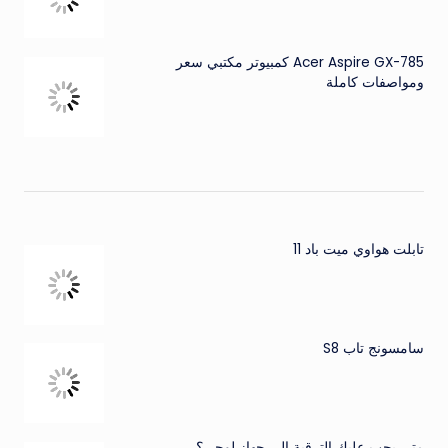
Acer Aspire GX-785 كمبيوتر مكتبي سعر
ومواصفات كاملة
تابلت هواوي ميت باد 11
سامسونج تاب S8
متى يجب عليك الترقية إلى جهاز لوحي؟