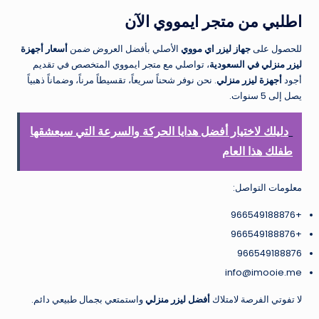
اطلبي من متجر ايمووي الآن
للحصول على
جهاز ليزر اي مووي
الأصلي بأفضل العروض ضمن
أسعار أجهزة
ليزر منزلي في السعودية
، تواصلي مع متجر ايمووي المتخصص في تقديم
أجود
أجهزة ليزر منزلي
. نحن نوفر شحناً سريعاً، تقسيطاً مرناً، وضماناً ذهبياً
يصل إلى 5 سنوات.
دليلك لاختيار أفضل هدايا الحركة والسرعة التي سيعشقها
طفلك هذا العام
معلومات التواصل:
+966549188876
+966549188876
966549188876
info@imooie.me
لا تفوتي الفرصة لامتلاك
أفضل ليزر منزلي
واستمتعي بجمال طبيعي دائم.