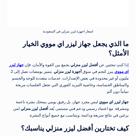
اسعار اجهزة ليزر منزلي في السعودية
ما الذي يجعل جهاز ليزر اي مووي الخيار
الأمثل؟
إذا كنتِ تبحثين عن
أفضل ليزر منزلي
يجمع بين القوة والأمان، فإن
جهاز ليزر
اي مووي
يبرز كنجم في سوق
أجهزة ليزر منزلي
. يتميز بومضات تصل إلى 2
مليون أو غير محدودة في بعض الإصدارات، عدسات متعددة للوجه والجسم
والمناطق الحساسة، وخاصية التبريد الفوري التي تجعل الجلسات مريحة
تماماً دون ألم.
جهاز ليزر اي مووي
ليس مجرد جهاز، بل رفيق يومي يمنحك بشرة ناعمة
ومشرقة. مع اعتماد رسمي ودعم فني مستمر، يُعد
أفضل ليزر منزلي
لمن
يرغبن في نتائج سريعة ودائمة، ويتناسب مع جميع أنواع البشرة.
كيف تختارين أفضل ليزر منزلي يناسبك؟