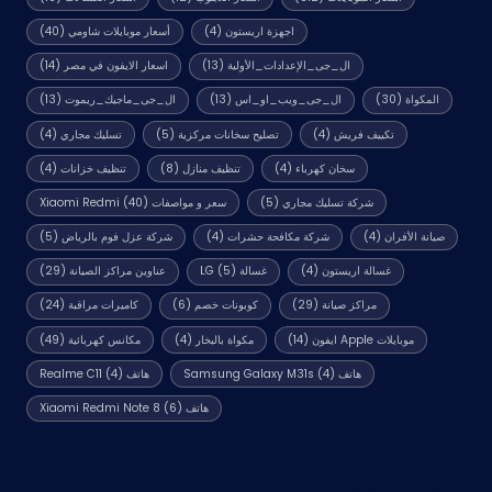
اجهزة اريستون
(4)
أسعار موبايلات شاومي
(40)
ال_جى_الإعدادات_الأولية
(13)
اسعار الايفون في مصر
(14)
المكواة
(30)
ال_جى_ويب_او_اس
(13)
ال_جى_ماجيك_ريموت
(13)
تكييف فريش
(4)
تصليح سخانات مركزية
(5)
تسليك مجاري
(4)
سخان كهرباء
(4)
تنظيف منازل
(8)
تنظيف خزانات
(4)
شركة تسليك مجاري
(5)
سعر و مواصفات Xiaomi Redmi
(40)
صيانة الأفران
(4)
شركة مكافحة حشرات
(4)
شركة عزل فوم بالرياض
(5)
غسالة اريستون
(4)
غسالة LG
(5)
عناوين مراكز الصيانة
(29)
مراكز صيانة
(29)
كوبونات خصم
(6)
كاميرات مراقبة
(24)
موبايلات Apple ايفون
(14)
مكواة بالبخار
(4)
مكانس كهربائية
(49)
هاتف Samsung Galaxy M31s
(4)
هاتف Realme C11
(4)
هاتف Xiaomi Redmi Note 8
(6)
مواقع صديقة