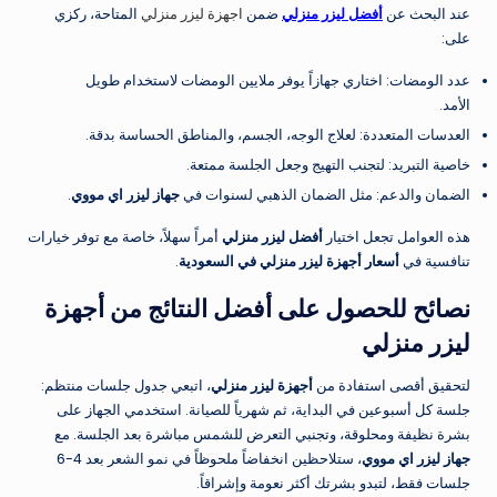
عند البحث عن
أفضل ليزر منزلي
ضمن
اجهزة ليزر منزلي
المتاحة، ركزي
على:
عدد الومضات: اختاري جهازاً يوفر ملايين الومضات لاستخدام طويل
الأمد.
العدسات المتعددة: لعلاج الوجه، الجسم، والمناطق الحساسة بدقة.
خاصية التبريد: لتجنب التهيج وجعل الجلسة ممتعة.
الضمان والدعم: مثل الضمان الذهبي لسنوات في
جهاز ليزر اي مووي
.
هذه العوامل تجعل اختيار
أفضل ليزر منزلي
أمراً سهلاً، خاصة مع توفر خيارات
تنافسية في
أسعار أجهزة ليزر منزلي في السعودية
.
نصائح للحصول على أفضل النتائج من أجهزة
ليزر منزلي
لتحقيق أقصى استفادة من
أجهزة ليزر منزلي
، اتبعي جدول جلسات منتظم:
جلسة كل أسبوعين في البداية، ثم شهرياً للصيانة. استخدمي الجهاز على
بشرة نظيفة ومحلوقة، وتجنبي التعرض للشمس مباشرة بعد الجلسة. مع
جهاز ليزر اي مووي
، ستلاحظين انخفاضاً ملحوظاً في نمو الشعر بعد 4-6
جلسات فقط، لتبدو بشرتك أكثر نعومة وإشراقاً.