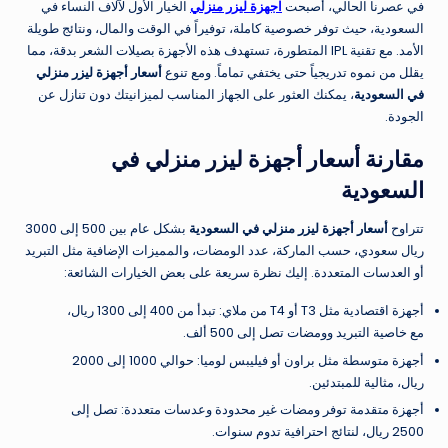
في عصرنا الحالي، أصبحت
اجهزة ليزر منزلي
الخيار الأول لآلاف النساء في
السعودية، حيث توفر خصوصية كاملة، توفيراً في الوقت والمال، ونتائج طويلة
الأمد. مع تقنية IPL المتطورة، تستهدف هذه الأجهزة بصيلات الشعر بدقة، مما
يقلل من نموه تدريجياً حتى يختفي تماماً. ومع تنوع
أسعار أجهزة ليزر منزلي
في السعودية
، يمكنك العثور على الجهاز المناسب لميزانيتك دون تنازل عن
الجودة.
مقارنة أسعار أجهزة ليزر منزلي في
السعودية
تتراوح
أسعار أجهزة ليزر منزلي في السعودية
بشكل عام بين 500 إلى 3000
ريال سعودي، حسب الماركة، عدد الومضات، والمميزات الإضافية مثل التبريد
أو العدسات المتعددة. إليك نظرة سريعة على بعض الخيارات الشائعة:
أجهزة اقتصادية مثل T3 أو T4 من ملاي: تبدأ من 400 إلى 1300 ريال،
مع خاصية التبريد وومضات تصل إلى 500 ألف.
أجهزة متوسطة مثل براون أو فيليبس لوميا: حوالي 1000 إلى 2000
ريال، مثالية للمبتدئين.
أجهزة متقدمة توفر ومضات غير محدودة وعدسات متعددة: تصل إلى
2500 ريال، لنتائج احترافية تدوم سنوات.