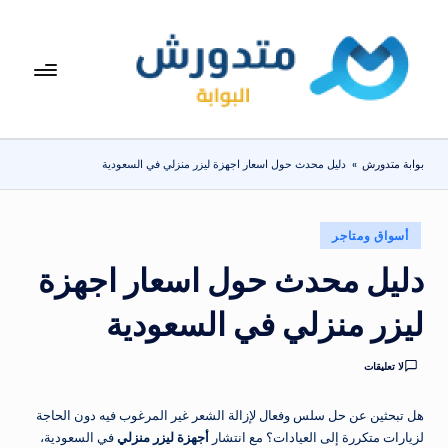
لتجاوز
لى
بوا
تعرف
لمحتوى
على
بة
اسعار
مت
الاجهزة
بوابة متدورش
»
دليل محدث حول اسعار اجهزة ليزر منزلي في السعودية
المنزلية
دو
والموبايلات
ر
يومياً
نُشر
أسواق ومتاجر
ش
في
دليل محدث حول اسعار اجهزة
ليزر منزلي في السعودية
لا تعليقات
هل تبحثين عن حل سلس وفعال لإزالة الشعر غير المرغوب فيه دون الحاجة
لزيارات متكررة إلى العيادات؟ مع انتشار
أجهزة ليزر منزلي
في السعودية،