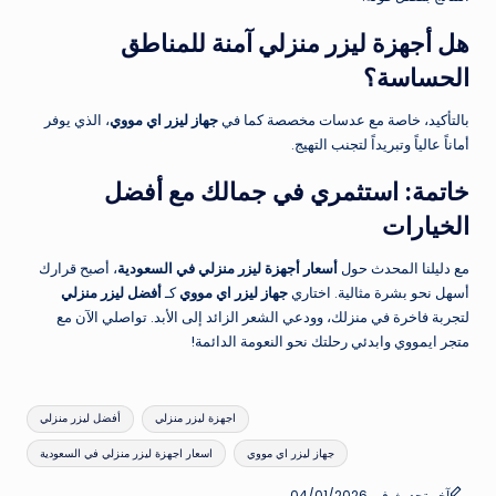
هل أجهزة ليزر منزلي آمنة للمناطق
الحساسة؟
بالتأكيد، خاصة مع عدسات مخصصة كما في
جهاز ليزر اي مووي
، الذي يوفر
أماناً عالياً وتبريداً لتجنب التهيج.
خاتمة: استثمري في جمالك مع أفضل
الخيارات
مع دليلنا المحدث حول
أسعار أجهزة ليزر منزلي في السعودية
، أصبح قرارك
أسهل نحو بشرة مثالية. اختاري
جهاز ليزر اي مووي
كـ
أفضل ليزر منزلي
لتجربة فاخرة في منزلك، وودعي الشعر الزائد إلى الأبد. تواصلي الآن مع
متجر ايمووي وابدئي رحلتك نحو النعومة الدائمة!
العلامات:
اجهزة ليزر منزلي
أفضل ليزر منزلي
جهاز ليزر اي مووي
اسعار اجهزة ليزر منزلي في السعودية
آخر تحديث في 04/01/2026