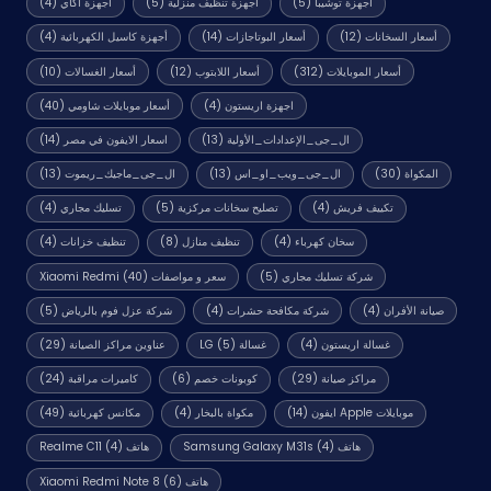
أجهزة توشيبا
(5)
أجهزة تنظيف منزلية
(5)
أجهزة اكاي
(4)
أسعار السخانات
(12)
أسعار البوتاجازات
(14)
أجهزة كاسيل الكهربائية
(4)
أسعار الموبايلات
(312)
أسعار اللابتوب
(12)
أسعار الغسالات
(10)
اجهزة اريستون
(4)
أسعار موبايلات شاومي
(40)
ال_جى_الإعدادات_الأولية
(13)
اسعار الايفون في مصر
(14)
المكواة
(30)
ال_جى_ويب_او_اس
(13)
ال_جى_ماجيك_ريموت
(13)
تكييف فريش
(4)
تصليح سخانات مركزية
(5)
تسليك مجاري
(4)
سخان كهرباء
(4)
تنظيف منازل
(8)
تنظيف خزانات
(4)
شركة تسليك مجاري
(5)
سعر و مواصفات Xiaomi Redmi
(40)
صيانة الأفران
(4)
شركة مكافحة حشرات
(4)
شركة عزل فوم بالرياض
(5)
غسالة اريستون
(4)
غسالة LG
(5)
عناوين مراكز الصيانة
(29)
مراكز صيانة
(29)
كوبونات خصم
(6)
كاميرات مراقبة
(24)
موبايلات Apple ايفون
(14)
مكواة بالبخار
(4)
مكانس كهربائية
(49)
هاتف Samsung Galaxy M31s
(4)
هاتف Realme C11
(4)
هاتف Xiaomi Redmi Note 8
(6)