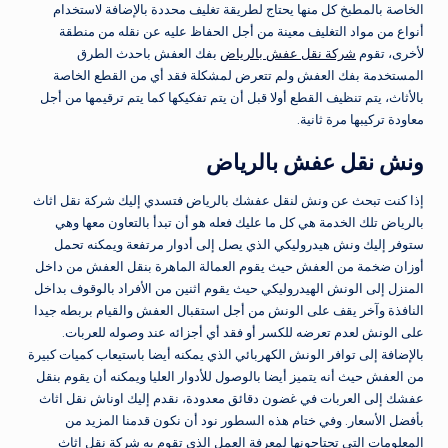
الخاصة بالمطبخ كل منها يحتاج لطريقة تغليف محددة بالإضافة لاستخدام
أنواع من مواد التغليف معينة من أجل الحفاظ عليه عن نقله من منطقة
لأخرى، تقوم
شركة نقل عفش بالرياض
بفك العفش باحدث الطرق
المستخدمة بفك العفش ولم تتعرض لمشكلة فقد أي من القطع الخاصة
بالأثاث، يتم تنظيف القطع أولا قبل أن يتم تفكيكها كما يتم ترقيمها من أجل
معاودة تركيبها مرة ثانية.
ونش نقل عفش بالرياض
إذا كنت تبحث عن ونش لنقل عفشك بالرياض فتسدي إليك شركة نقل اثاث
بالرياض تلك الخدمة هي كل ما عليك فعله هو أن تبدأ بالتعاون معها وهي
ستوفر إليك ونش هيدروليكي الذي يصل إلى أدوار مرتفعة ويمكنه تحمل
أوزان ضخمة من العفش حيث يقوم العمالة الماهرة بنقل العفش من داخل
المنزل إلى الونش الهيدروليكي حيث يقوم اثنين من الأفراد بالوقوف بداخل
النافذة وآخر يقف على الونش من أجل استقبال العفش والقيام بربطه جيدا
على الونش لعدم تعرضه للكسر أو فقد أي أجزائه عند وصوله للعربات.
بالإضافة إلى توافر الونش الكهربائي الذي يمكنه أيضا باستيعاب كميات كبيرة
من العفش حيث أنه يتميز أيضا بالوصول للأدوار العليا ويمكنه أن يقوم بنقل
عفشك إلى العربات في غضون دقائق معدودة، نقدم إليك اوناش نقل اثاث
بأفضل الأسعار. وفي ختام هذه السطور نود أن نكون قدمنا المزيد من
المعلومات التي تحتاجونها لمعرفة العمل الذي تقوم به شركة نقل اثاث