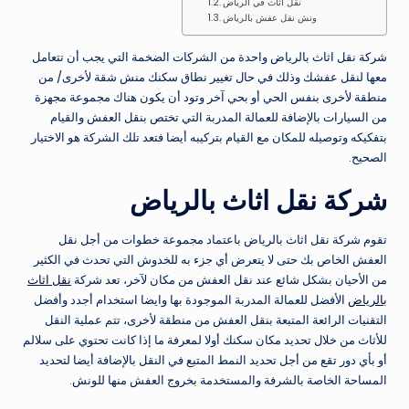
نقل اثاث في الرياض
ونش نقل عفش بالرياض
شركة نقل اثاث بالرياض واحدة من الشركات الضخمة التي يجب أن تتعامل
معها لنقل عفشك وذلك في حال تغيير نطاق سكنك منش شقة لأخرى/ من
منطقة لأخرى بنفس الحي أو بحي آخر وتود أن يكون هناك مجموعة مجهزة
من السيارات بالإضافة للعمالة المدربة التي تختص بنقل العفش والقيام
بتفكيكه وتوصيله للمكان مع القيام بتركيبه أيضا فتعد تلك الشركة هو الاختيار
الصحيح.
شركة نقل اثاث بالرياض
تقوم شركة نقل اثاث بالرياض باعتماد مجموعة خطوات من أجل نقل
العفش الخاص بك حتى لا يتعرض أي جزء به للخدوش التي تحدث في الكثير
من الأحيان بشكل شائع عند نقل العفش من مكان لآخر، تعد شركة
نقل اثاث
بالرياض
الأفضل للعمالة المدربة الموجودة بها وايضا استخدام أجدد وأفضل
التقنيات الرائعة المتبعة بنقل العفش من منطقة لأخرى، تتم عملية النقل
للأثاث من خلال تحديد مكان سكنك أولا لمعرفة ما إذا كانت تحتوي على سلالم
أو بأي دور تقع من أجل تحديد النمط المتبع في النقل بالإضافة أيضا لتحديد
المساحة الخاصة بالشرفة والمستخدمة بخروج العفش منها للونش.