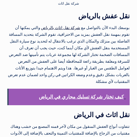
شركة نقل اثاث
نقل عفش بالرياض
بوسعك البدء الآن بالتواصل مع
شركة نقل اثاث بالرياض
والتي يمكنها أن
تقوم بمهمة نقل العفش بمزيد من الاحترافية، تقوم الشركة بتحديد المسافة
الفاصلة بين منزلك والمكان الذي ترغب بالانتقال له لتحديد نوع سيارة النقل
المستخدمة بنقل العفش لأي مكان أينما كنت، حيث يجب أن تعرف أن
المسافات الضخمة تختار الشركة لها مجموعة عربات يتم تأمينها ضد التعرض
للسرقة ومغلفة بطريقة رائعة للمحافظة أيضا على العفش من التعرض
لعوامل الطقس من الغبار أو غيرها، هذا ويتم الاهتمام جيدا بتوزيع الأثاث
بالعربات بشكل دقيق وعدم وضعه الكراتين في ركن واحد لضمان عدم تعرض
المقتنيات لأي مشكلة
كيف تختار شركة تسليك مجاري في الرياض
نقل اثاث في الرياض
تتفاوت أنواع العفش المنقول من مكان لآخر فمنه المصنع من خشب وهناك
مقتنيات من الزجاج بالإضافة للمقتنيات الثمينة والتحف بالإضافة إلى الأدوات