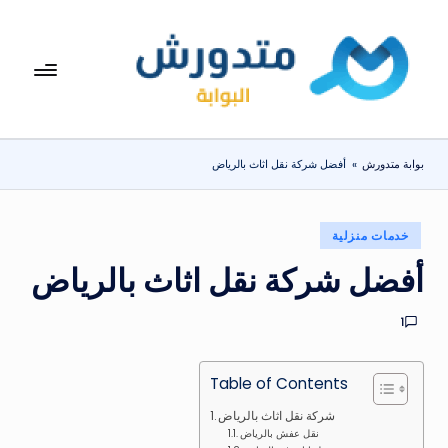
لتجاوز
لى
بوا
تعرف
لمحتوى
على
بة
اسعار
مت
الاجهزة
بوابة متدورش
»
أفضل شركة نقل اثاث بالرياض
المنزلية
دو
والموبايلات
ر
يومياً
نُشر
خدمات منزلية
ش
في
أفضل شركة نقل اثاث بالرياض
1
Table of Contents
شركة نقل اثاث بالرياض
نقل عفش بالرياض